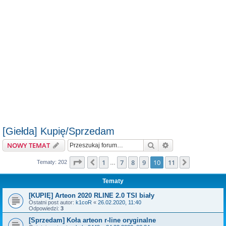
[Giełda] Kupię/Sprzedam
Szukaj
Wyszukiwanie z
NOWY TEMAT
Strona
10
z
11
1
7
8
9
10
11
Poprzednia
Następna
Tematy: 202
…
Tematy
[KUPIĘ] Arteon 2020 RLINE 2.0 TSI biały
Ostatni post autor:
k1coR
«
26.02.2020, 11:40
Odpowiedzi:
3
[Sprzedam] Koła arteon r-line oryginalne