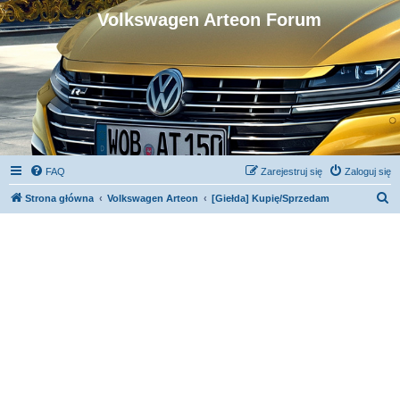
Volkswagen Arteon Forum
FAQ
Zarejestruj się
Zaloguj się
S
Strona główna
Volkswagen Arteon
[Giełda] Kupię/Sprzedam
z
u
k
a
j