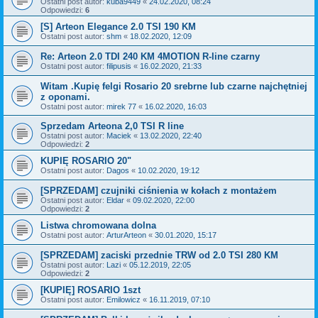
Ostatni post autor:
kuba9449
«
24.02.2020, 08:24
Odpowiedzi:
6
[S] Arteon Elegance 2.0 TSI 190 KM
Ostatni post autor:
shm
«
18.02.2020, 12:09
Re: Arteon 2.0 TDI 240 KM 4MOTION R-line czarny
Ostatni post autor:
filipusis
«
16.02.2020, 21:33
Witam .Kupię felgi Rosario 20 srebrne lub czarne najchętniej
z oponami.
Ostatni post autor:
mirek 77
«
16.02.2020, 16:03
Sprzedam Arteona 2,0 TSI R line
Ostatni post autor:
Maciek
«
13.02.2020, 22:40
Odpowiedzi:
2
KUPIĘ ROSARIO 20"
Ostatni post autor:
Dagos
«
10.02.2020, 19:12
[SPRZEDAM] czujniki ciśnienia w kołach z montażem
Ostatni post autor:
Eldar
«
09.02.2020, 22:00
Odpowiedzi:
2
Listwa chromowana dolna
Ostatni post autor:
ArturArteon
«
30.01.2020, 15:17
[SPRZEDAM] zaciski przednie TRW od 2.0 TSI 280 KM
Ostatni post autor:
Lazi
«
05.12.2019, 22:05
Odpowiedzi:
2
[KUPIĘ] ROSARIO 1szt
Ostatni post autor:
Emilowicz
«
16.11.2019, 07:10