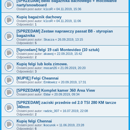
[SPRZEDAM] Belki bagażnika dachowego + mocowanie
narty/snowboard
Ostatni post autor:
k1coR
«
04.11.2019, 15:36
Kupię bagażnik dachowy
Ostatni post autor:
k1coR
«
04.11.2019, 11:06
Odpowiedzi:
1
[SPRZEDAM] Zestaw naprawczy passat B8 - styropian
bagażnika
Ostatni post autor:
Skacza
«
26.09.2019, 13:15
Odpowiedzi:
5
[Sprzedam] felgi 19 cali Montevideo (10 sztuk)
Ostatni post autor:
akawoj
«
22.09.2019, 15:42
Odpowiedzi:
2
Kupię felgi lub koła zimowe.
Ostatni post autor:
mocart26
«
21.09.2019, 20:20
Odpowiedzi:
3
[KUPIĘ] Felgi Cheannai
Ostatni post autor:
Emilowicz
«
20.09.2019, 17:31
[SPRZEDAM] Komplet kamer 360 Area View
Ostatni post autor:
Eldar
«
20.09.2019, 09:34
[SPRZEDAM] zaciski przednie od 2.0 TSI 280 KM tarcze
340mm
Ostatni post autor:
radzio_007
«
16.07.2019, 22:08
Odpowiedzi:
2
Kupię felgi Chennai
Ostatni post autor:
lkocurek
«
11.06.2019, 23:28
Odpowiedzi:
6