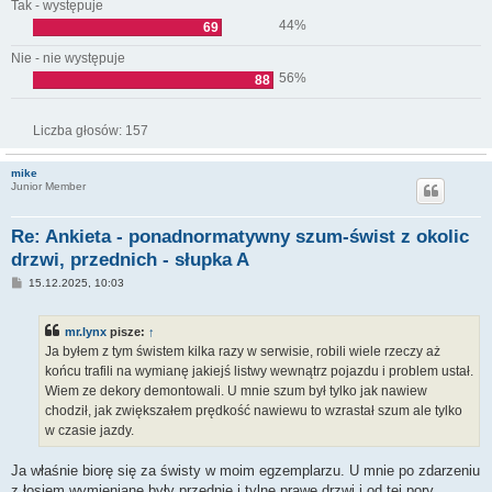
Tak - występuje
44%
69
Nie - nie występuje
56%
88
Liczba głosów:
157
mike
Junior Member
Re: Ankieta - ponadnormatywny szum-świst z okolic
drzwi, przednich - słupka A
P
15.12.2025, 10:03
o
s
t
mr.lynx
pisze:
↑
Ja byłem z tym świstem kilka razy w serwisie, robili wiele rzeczy aż
końcu trafili na wymianę jakiejś listwy wewnątrz pojazdu i problem ustał.
Wiem ze dekory demontowali. U mnie szum był tylko jak nawiew
chodził, jak zwiększałem prędkość nawiewu to wzrastał szum ale tylko
w czasie jazdy.
Ja właśnie biorę się za świsty w moim egzemplarzu. U mnie po zdarzeniu
z łosiem wymieniane były przednie i tylne prawe drzwi i od tej pory