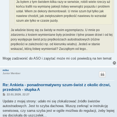
Ja byłem z tym świstem kilka razy w serwisie, robili wiele rzeczy aż
końcu trafili na wymianę jakiejś listwy wewnątrz pojazdu i problem
ustał. Wiem ze dekory demontowali. U mnie szum był tylko jak
nawiew chodził, jak zwiększałem prędkość nawiewu to wzrastał
szum ale tylko w czasie jazdy.
Ja właśnie biorę się za świsty w moim egzemplarzu. U mnie po
zdarzeniu z łosiem wymieniane były przednie i tylne prawe drzwi i od tej
pory występuje świst przy prędkościach autostradowych (różne
prędkości w zależności np. od kierunku wiatru). Jesteś w stanie
wskazać, którą listwę wymieniali? Zacząłbym od tego..
Mogę zadzwonić do ASO i zapytać może mi coś powiedzą na ten temat
mike
Junior Member
Re: Ankieta - ponadnormatywny szum-świst z okolic drzwi,
przednich - słupka A
P
22.01.2026, 22:27
o
s
Update z mojej strony: udało mi się zlokalizować źródło świstów
t
autostradowych. Jest to szyba dachowa. Muszę zerknąć w instrukcję
serwisowa, czy sama szyba jest w ogóle możliwa do regulacji, żeby lepiej
się dociskała do uszczelek...