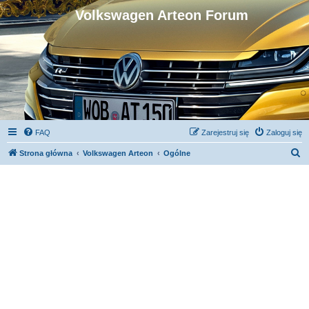
Volkswagen Arteon Forum
FAQ
Zarejestruj się
Zaloguj się
S
Strona główna
Volkswagen Arteon
Ogólne
z
u
k
a
j