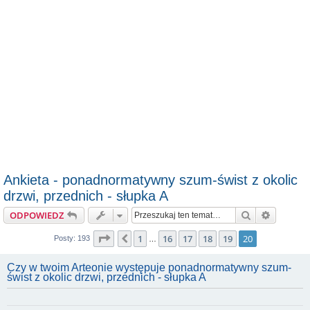
Ankieta - ponadnormatywny szum-świst z okolic
drzwi, przednich - słupka A
Szukaj
Wyszuki
ODPOWIEDZ
Strona
20
z
20
1
16
17
18
19
20
Poprzednia
Posty: 193
…
Czy w twoim Arteonie występuje ponadnormatywny szum-
świst z okolic drzwi, przednich - słupka A