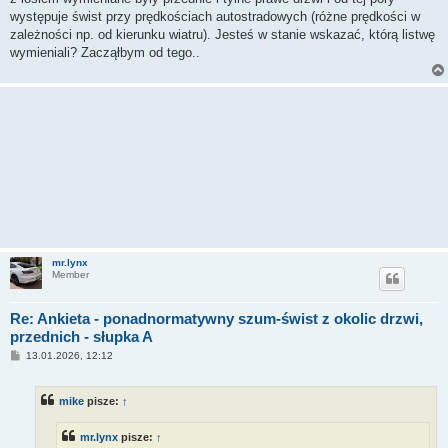
występuje świst przy prędkościach autostradowych (różne prędkości w
zależności np. od kierunku wiatru). Jesteś w stanie wskazać, którą listwę
wymieniali? Zacząłbym od tego..
mr.lynx
Member
Re: Ankieta - ponadnormatywny szum-świst z okolic drzwi,
przednich - słupka A
P
13.01.2026, 12:12
o
s
t
mike
pisze:
↑
mr.lynx
pisze:
↑