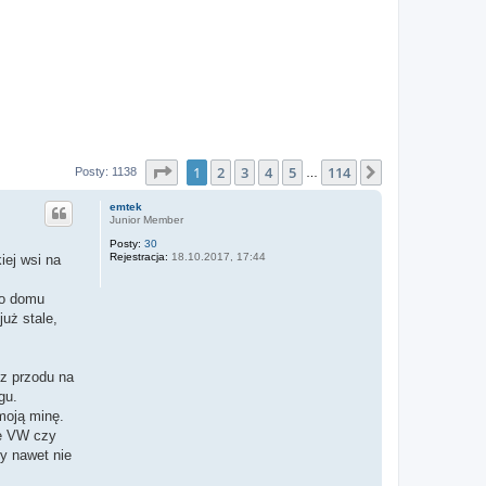
Strona
1
z
114
1
2
3
4
5
114
Następna
Posty: 1138
…
emtek
Junior Member
Posty:
30
Rejestracja:
18.10.2017, 17:44
iej wsi na
do domu
już stale,
 z przodu na
gu.
 moją minę.
ie VW czy
y nawet nie