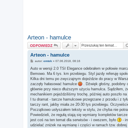
Arteon - hamulce
ODPOWIEDZ
Arteon - hamulce
P
autor:
emtek
»
07.06.2018, 08:16
o
s
Auto w wersji 2.0 TSI Elegance odebrałem w połowie mar
t
Bemowo. Ma 6 tys. km przebiegu. Styl jazdy referuję spok
Kilka dni temu po zwyczajnym dojeździe do pracy w Warsz
zaczęły hałasować hamulce
. Dźwięk głośny, podobny do
głównie przy nieco dłuższym użyciu hamulca. Sądziłem, ż
mechanikiem pojeździliśmy trochę, później auto poszło na
I tu dramat - tarcze hamulcowe przegrzane z przodu i z tyłu
tarczy rant, jakby miała ze 20-30 tys przebiegu. Oczywiśc
Początkowo usłyszałem teksty w stylu, że chyba nie potra
Powiedzieli, że regułą stają się wymiany kompletów tarcz
jest coś na ten temat dla serwisów - i owszem, było
- i
udzielać zniżek na wymianę i części w ramach tzw. dobrej