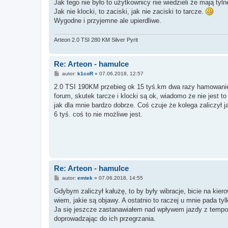
Jak tego nie było to użytkownicy nie wiedzieli że mają tyl
Jak nie klocki, to zaciski, jak nie zaciski to tarcze.
Wygodne i przyjemne ale upierdliwe.
Arteon 2.0 TSI 280 KM Silver Pyrit
Re: Arteon - hamulce
P
autor:
k1coR
»
07.06.2018, 12:57
o
s
2.0 TSI 190KM przebieg ok 15 tyś.km dwa razy hamowanie
t
forum, skutek tarcze i klocki są ok, wiadomo że nie jest 
jak dla mnie bardzo dobrze. Coś czuje że kolega zaliczył
6 tyś. coś to nie możliwe jest.
Re: Arteon - hamulce
P
autor:
emtek
»
07.06.2018, 14:55
o
s
Gdybym zaliczył kałużę, to by były wibracje, bicie na kier
t
wiem, jakie są objawy. A ostatnio to raczej u mnie pada t
Ja się jeszcze zastanawiałem nad wpływem jazdy z temp
doprowadzając do ich przegrzania.