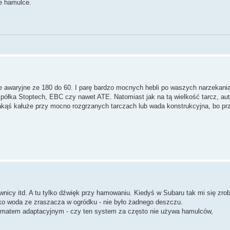
ne hamulce.
 awaryjne ze 180 do 60. I parę bardzo mocnych hebli po waszych narzekani
to półka Stoptech, EBC czy nawet ATE. Natomiast jak na tą wielkość tarcz, au
 jakąś kałuże przy mocno rozgrzanych tarczach lub wada konstrukcyjna, bo pr
ownicy itd. A tu tylko dźwięk przy hamowaniu. Kiedyś w Subaru tak mi się zrob
ylko woda ze zraszacza w ogródku - nie było żadnego deszczu.
omatem adaptacyjnym - czy ten system za często nie używa hamulców,