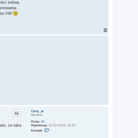
ości żeliwa,
hamowania
cków VW
N
a
g
ó
r
ę
Carly_pl
Member
Posty:
90
wie, że taka
Rejestracja:
22.02.2018, 14:53
S
Kontakt:
k
o