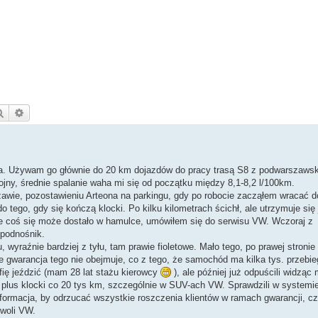
Szukaj
Wyszukiwanie zaawansowane
ca. Używam go głównie do 20 km dojazdów do pracy trasą S8 z podwarszawsk
ojny, średnie spalanie waha mi się od początku między 8,1-8,2 l/100km.
awie, pozostawieniu Arteona na parkingu, gdy po robocie zacząłem wracać 
 tego, gdy się kończą klocki. Po kilku kilometrach ścichł, ale utrzymuje się 
e coś się może dostało w hamulce, umówiłem się do serwisu VW. Wczoraj z
 podnośnik.
, wyraźnie bardziej z tyłu, tam prawie fioletowe. Mało tego, po prawej stronie
ie gwarancja tego nie obejmuje, co z tego, że samochód ma kilka tys. przebie
fię jeździć (mam 28 lat stażu kierowcy
), ale później już odpuścili widząc
e plus klocki co 20 tys km, szczególnie w SUV-ach VW. Sprawdzili w system
nformacja, by odrzucać wszystkie roszczenia klientów w ramach gwarancji, cz
 woli VW.