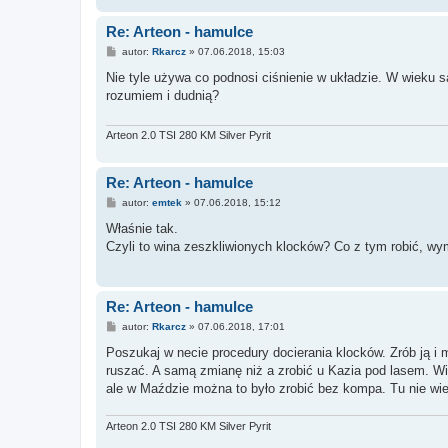
Re: Arteon - hamulce
P
autor:
Rkarcz
»
07.06.2018, 15:03
o
s
Nie tyle używa co podnosi ciśnienie w układzie. W wieku s
t
rozumiem i dudnią?
Arteon 2.0 TSI 280 KM Silver Pyrit
Re: Arteon - hamulce
P
autor:
emtek
»
07.06.2018, 15:12
o
s
Właśnie tak.
t
Czyli to wina zeszkliwionych klocków? Co z tym robić, wy
Re: Arteon - hamulce
P
autor:
Rkarcz
»
07.06.2018, 17:01
o
s
Poszukaj w necie procedury docierania klocków. Zrób ją i 
t
ruszać. A samą zmianę niż a zrobić u Kazia pod lasem. W
ale w Maździe można to było zrobić bez kompa. Tu nie wi
Arteon 2.0 TSI 280 KM Silver Pyrit