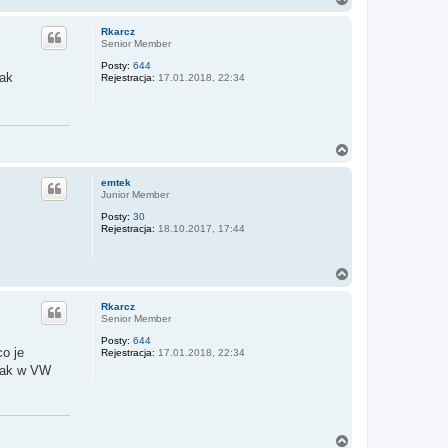
a
g
Rkarcz
ó
Senior Member
r
Posty:
644
ę
jak
Rejestracja:
17.01.2018, 22:34
N
a
g
emtek
ó
Junior Member
r
Posty:
30
ę
Rejestracja:
18.10.2017, 17:44
N
a
g
Rkarcz
ó
Senior Member
r
Posty:
644
ę
co je
Rejestracja:
17.01.2018, 22:34
 jak w VW
N