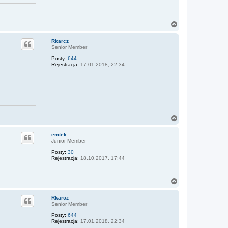
n
t
a
k
N
t
a
u
g
j
Rkarcz
ó
s
Senior Member
i
r
ę
Posty:
644
ę
z
Rejestracja:
17.01.2018, 22:34
C
a
r
l
y
_
p
l
N
a
g
emtek
ó
Junior Member
r
Posty:
30
ę
Rejestracja:
18.10.2017, 17:44
N
a
g
Rkarcz
ó
Senior Member
r
Posty:
644
ę
Rejestracja:
17.01.2018, 22:34