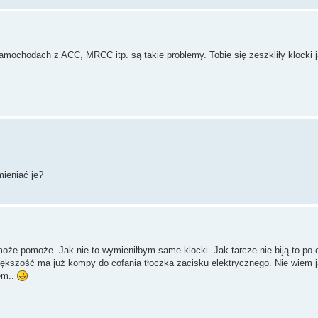
amochodach z ACC, MRCC itp. są takie problemy. Tobie się zeszkliły klocki 
mieniać je?
może pomoże. Jak nie to wymieniłbym same klocki. Jak tarcze nie biją to po 
iększość ma już kompy do cofania tłoczka zacisku elektrycznego. Nie wiem
em..