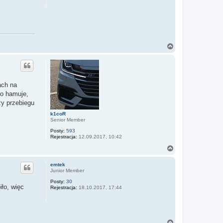
N
a
g
ó
r
ę
ach na
to hamuje,
zy przebiegu
k1coR
Senior Member
Posty:
593
Rejestracja:
12.09.2017, 10:42
N
a
g
emtek
ó
Junior Member
r
Posty:
30
ę
iło, więc
Rejestracja:
18.10.2017, 17:44
N