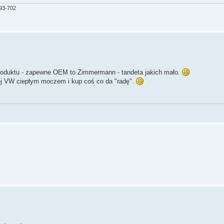
193-702
roduktu - zapewne OEM to Zimmermann - tandeta jakich mało.
 olej VW ciepłym moczem i kup coś co da "radę".