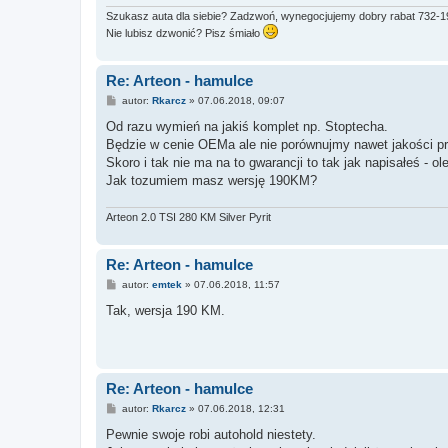
Szukasz auta dla siebie? Zadzwoń, wynegocjujemy dobry rabat 732-
Nie lubisz dzwonić? Pisz śmiało
Re: Arteon - hamulce
P
autor:
Rkarcz
»
07.06.2018, 09:07
o
s
Od razu wymień na jakiś komplet np. Stoptecha.
t
Będzie w cenie OEMa ale nie porównujmy nawet jakości p
Skoro i tak nie ma na to gwarancji to tak jak napisałeś -
Jak tozumiem masz wersję 190KM?
Arteon 2.0 TSI 280 KM Silver Pyrit
Re: Arteon - hamulce
P
autor:
emtek
»
07.06.2018, 11:57
o
s
Tak, wersja 190 KM.
t
Re: Arteon - hamulce
P
autor:
Rkarcz
»
07.06.2018, 12:31
o
s
Pewnie swoje robi autohold niestety.
t