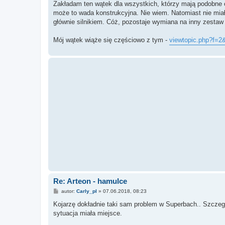
Zakładam ten wątek dla wszystkich, którzy mają podobne obj
może to wada konstrukcyjna. Nie wiem. Natomiast nie 
głównie silnikiem. Cóż, pozostaje wymiana na inny zestaw
Mój wątek wiąże się częściowo z tym -
viewtopic.php?f=2
Re: Arteon - hamulce
P
autor:
Carly_pl
»
07.06.2018, 08:23
o
s
Kojarzę dokładnie taki sam problem w Superbach.. Szczegó
t
sytuacja miała miejsce.