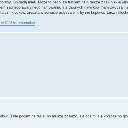
awy, lub będą mieli. Może to pech, że trafiłem na 4 tarcze z tak niskiej jak
miałem żadnego awaryjnego hamowania, a z dawnych nawyków mam zwyczaj 
 tarcz i klocków, zresztą w serwisie usłyszałem, by nie kupować tarcz i klo
&t=102&hilit=hamulce
łów Ci nie podam na razie, bo muszę znaleźć, ale coś mi się kołacze po gło