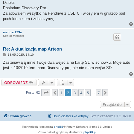
s
Dzieki.
t
Posiadam Discovery Pro.
Zaladowalem wszytko na Pendrive z USB C i wlozylem w gniazdo pod
podłokietnikiem i zobaczymy,
mariusz123a
Senior Member
Re: Aktualizacja map Arteon
P
18.05.2025, 14:10
o
s
Zastanawiają mnie Twoje dwa wejścia na kartę SD w schowku. Moje auto
t
jest z 10/2019 tem mam Discovery pro, ale nie mam wejść SD
ODPOWIEDZ
Strona
2
z
7
1
2
3
4
5
7
Poprzednia
Następna
Posty: 62
…
Przejdź do
Strona główna
Usuń ciasteczka witryny
Strefa czasowa
UTC+02:00
Technologię dostarcza
phpBB
® Forum Software © phpBB Limited
Polski pakiet językowy dostarcza
phpBB.pl