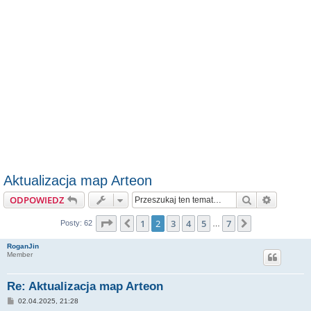
Aktualizacja map Arteon
Szukaj
Wyszuki
ODPOWIEDZ
Strona
2
z
7
1
2
3
4
5
7
Poprzednia
Następna
Posty: 62
…
RoganJin
Member
Re: Aktualizacja map Arteon
P
02.04.2025, 21:28
o