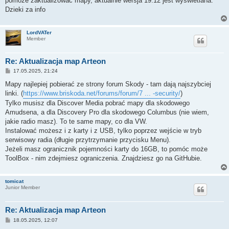
pomoze zaktualizowac mapy, aktualnie wersja 19.12 jest wyswietlana.
Dzieki za info
LordVATer
Member
Re: Aktualizacja map Arteon
P
17.05.2025, 21:24
o
s
Mapy najlepiej pobierać ze strony forum Skody - tam dają najszybciej
t
linki. (
https://www.briskoda.net/forums/forum/7 ... -security/
)
Tylko musisz dla Discover Media pobrać mapy dla skodowego
Amudsena, a dla Discovery Pro dla skodowego Columbus (nie wiem,
jakie radio masz). To te same mapy, co dla VW.
Instalować możesz i z karty i z USB, tylko poprzez wejście w tryb
serwisowy radia (długie przytrzymanie przycisku Menu).
Jeżeli masz ogranicznik pojemności karty do 16GB, to pomóc może
ToolBox - nim zdejmiesz ograniczenia. Znajdziesz go na GitHubie.
tomicat
Junior Member
Re: Aktualizacja map Arteon
P
18.05.2025, 12:07
o