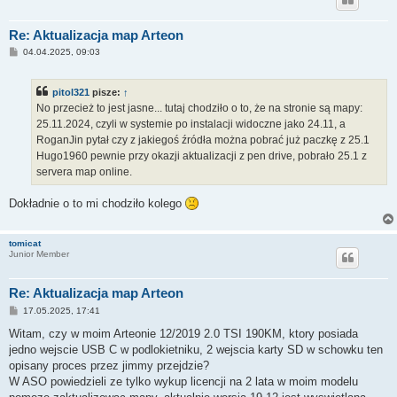
Re: Aktualizacja map Arteon
P
04.04.2025, 09:03
o
s
t
pitol321
pisze:
↑
No przecież to jest jasne... tutaj chodziło o to, że na stronie są mapy:
25.11.2024, czyli w systemie po instalacji widoczne jako 24.11, a
RoganJin pytał czy z jakiegoś źródła można pobrać już paczkę z 25.1
Hugo1960 pewnie przy okazji aktualizacji z pen drive, pobrało 25.1 z
servera map online.
Dokładnie o to mi chodziło kolego
tomicat
Junior Member
Re: Aktualizacja map Arteon
P
17.05.2025, 17:41
o
s
Witam, czy w moim Arteonie 12/2019 2.0 TSI 190KM, ktory posiada
t
jedno wejscie USB C w podlokietniku, 2 wejscia karty SD w schowku ten
opisany proces przez jimmy przejdzie?
W ASO powiedzieli ze tylko wykup licencji na 2 lata w moim modelu