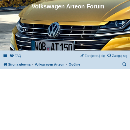
Volkswagen Arteon Forum
FAQ
Zarejestruj się
Zaloguj się
S
Strona główna
Volkswagen Arteon
Ogólne
z
u
k
a
j