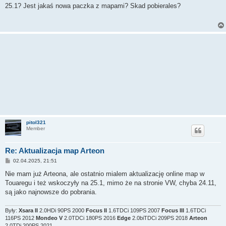
s
25.1? Jest jakaś nowa paczka z mapami? Skad pobierales?
t
pitol321
Member
Re: Aktualizacja map Arteon
P
02.04.2025, 21:51
o
s
Nie mam już Arteona, ale ostatnio mialem aktualizację online map w
t
Touaregu i też wskoczyły na 25.1, mimo że na stronie VW, chyba 24.11,
są jako najnowsze do pobrania.
Były:
Xsara II
2.0HDi 90PS 2000
Focus II
1.6TDCi 109PS 2007
Focus III
1.6TDCi
116PS 2012
Mondeo V
2.0TDCi 180PS 2016
Edge
2.0biTDCi 209PS 2018
Arteon
2.0TDi 200PS 2021