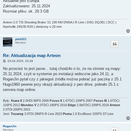
Aktualnie jest Europa
Zaktualizowano: 25.11.2024
Rozmiar pliku: ok. 29.3 GB
Arteon 2.0 TSI Shooting Brake '21 190 KM DNNA | R-Line | DSG DQ381 | DCC |
Nashville 245/35 R20 | obniżony o 20 mm
pitol321
Member
Re: Aktualizacja map Arteon
P
03.04.2025, 23:49
o
s
No przecież to jest jasne... tutaj chodziło o to, że na stronie są mapy:
t
25.11.2024, czyli w systemie po instalacji widoczne jako 24.11, a
RoganJin pytał czy z jakiegoś źródła można pobrać już paczkę z 25.1
Hugo1960 pewnie przy okazji aktualizacji z pen drive, pobrało 25.1 z
servera map online.
Były:
Xsara II
2.0HDi 90PS 2000
Focus II
1.6TDCi 109PS 2007
Focus III
1.6TDCi
116PS 2012
Mondeo V
2.0TDCi 180PS 2016
Edge
2.0biTDCi 209PS 2018
Arteon
2.0TDi 200PS 2021
Jest:
Touareg
3.0TDi 286PS R-Line 2023
Puma
1.0 EcoBoost 155PS ST-Line
RoganJin
Member