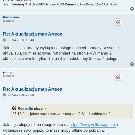
Jest:
Touareg
3.0TDi 286PS R-Line 2023
Puma
1.0 EcoBoost 155PS ST-Line
Kameleon7
Member
Re: Aktualizacja map Arteon
P
03.04.2025, 10:43
o
s
Tak jest . Jak mamy wykupioną usługę connect to mapy się same
t
aktualizują co miesiac/dwa. Natomiast na stronie VW mamy 2
aktualizacje w roku tylko. Taka niby zachęta aby kupować usługę.
jimmy
Member
Re: Aktualizacja map Arteon
P
03.04.2025, 23:08
o
s
t
RoganJin
pisze:
↑
25.1? Jest jakaś nowa paczka z mapami? Skad pobierales?
Jak się zalogujesz na swoje konto na
https://www.volkswagen.pl
i
wybierzesz swój pojazd to masz mapy offline do pobrania.