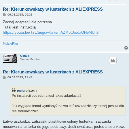
Re: Kierunkowskazy w lusterkach z ALIEXPRESS
P
06.03.2025, 06:33
o
s
Żadnej adaptacji nie potrzeba.
t
Tutaj jest instrukcja
https://youtu.be/TzE3iugcwKs?si=AZM5C6sdxONeMUn9
Moja eRka
Osfald
Senior Member
Re: Kierunkowskazy w lusterkach z ALIEXPRESS
P
06.03.2025, 11:43
o
s
t
pang
pisze:
↑
Po instalacji potrzebna jest jakaś adaptacja?
Jak wygląda temat wymiany? Łatwo coś uszkodzić czy raczej pestka dla
majsterkowicza?
Łatwo uszkodzić zatrzaski plastikowe osłony lusterka i zatrzaski
mocowania lusterka do jego podstawy. Jeśli uważasz, jesteś stosunkowo