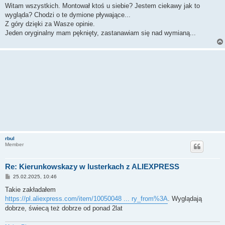
s
Witam wszystkich. Montował ktoś u siebie? Jestem ciekawy jak to
t
wygląda? Chodzi o te dymione pływające...
Z góry dzięki za Wasze opinie.
Jeden oryginalny mam pęknięty, zastanawiam się nad wymianą...
rbul
Member
Re: Kierunkowskazy w lusterkach z ALIEXPRESS
P
25.02.2025, 10:46
o
s
Takie zakładałem
t
https://pl.aliexpress.com/item/10050048 ... ry_from%3A
. Wyglądają
dobrze, świecą też dobrze od ponad 2lat