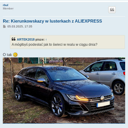
rbul
Member
Re: Kierunkowskazy w lusterkach z ALIEXPRESS
P
05.03.2025, 17:35
o
s
t
ARTEK2018
pisze:
↑
A mógłbyś podesłać jak to świeci w realu w ciągu dnia?
O tak