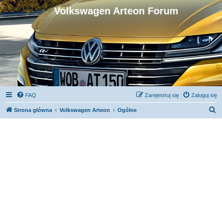
Volkswagen Arteon Forum
FAQ
Zarejestruj się
Zaloguj się
S
Strona główna
Volkswagen Arteon
Ogólne
z
u
k
a
j