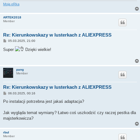
Moja eRka
ARTEK2018
Member
Re: Kierunkowskazy w lusterkach z ALIEXPRESS
P
05.03.2025, 21:00
o
s
Super
Dzięki wielkie!
t
pang
Member
Re: Kierunkowskazy w lusterkach z ALIEXPRESS
P
06.03.2025, 00:16
o
s
Po instalacji potrzebna jest jakaś adaptacja?
t
Jak wygląda temat wymiany? Łatwo coś uszkodzić czy raczej pestka dla
majsterkowicza?
rbul
Member