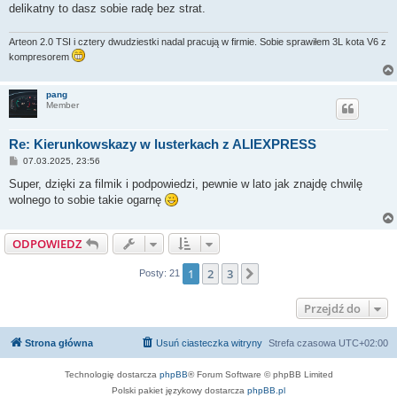
delikatny to dasz sobie radę bez strat.
Arteon 2.0 TSI i cztery dwudziestki nadal pracują w firmie. Sobie sprawiłem 3L kota V6 z
kompresorem
pang
Member
Re: Kierunkowskazy w lusterkach z ALIEXPRESS
P
07.03.2025, 23:56
o
s
Super, dzięki za filmik i podpowiedzi, pewnie w lato jak znajdę chwilę
t
wolnego to sobie takie ogarnę
ODPOWIEDZ
1
2
3
Następna
Posty: 21
Przejdź do
Strona główna
Usuń ciasteczka witryny
Strefa czasowa
UTC+02:00
Technologię dostarcza
phpBB
® Forum Software © phpBB Limited
Polski pakiet językowy dostarcza
phpBB.pl