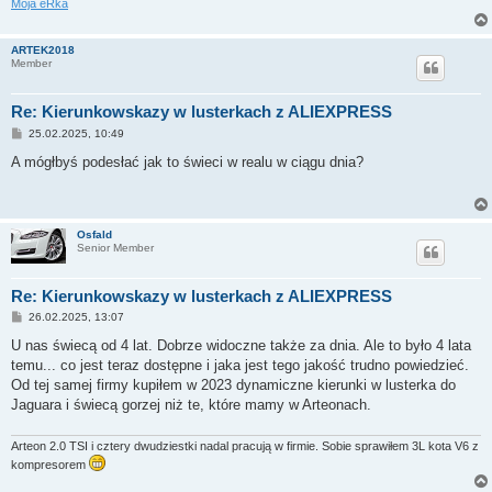
Moja eRka
ARTEK2018
Member
Re: Kierunkowskazy w lusterkach z ALIEXPRESS
P
25.02.2025, 10:49
o
s
A mógłbyś podesłać jak to świeci w realu w ciągu dnia?
t
Osfald
Senior Member
Re: Kierunkowskazy w lusterkach z ALIEXPRESS
P
26.02.2025, 13:07
o
s
U nas świecą od 4 lat. Dobrze widoczne także za dnia. Ale to było 4 lata
t
temu... co jest teraz dostępne i jaka jest tego jakość trudno powiedzieć.
Od tej samej firmy kupiłem w 2023 dynamiczne kierunki w lusterka do
Jaguara i świecą gorzej niż te, które mamy w Arteonach.
Arteon 2.0 TSI i cztery dwudziestki nadal pracują w firmie. Sobie sprawiłem 3L kota V6 z
kompresorem