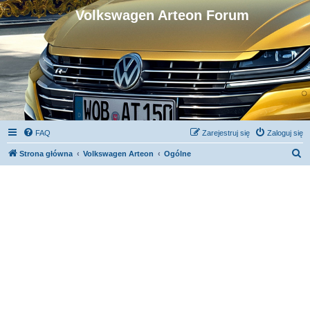
Volkswagen Arteon Forum
FAQ
Zarejestruj się
Zaloguj się
S
Strona główna
Volkswagen Arteon
Ogólne
z
u
k
a
j