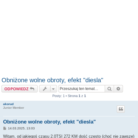
Obniżone wolne obroty, efekt "diesla"
Szukaj
Wyszuki
ODPOWIEDZ
Posty: 1 • Strona
1
z
1
akorud
Junior Member
Obniżone wolne obroty, efekt "diesla"
P
14.03.2025, 13:03
o
s
Witam, od jakiegoś czasu 2.0TSI 272 KM dość często (choć nie zawsze)