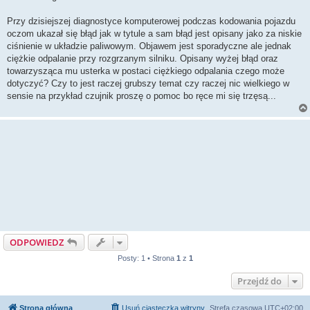
t
Przy dzisiejszej diagnostyce komputerowej podczas kodowania pojazdu
oczom ukazał się błąd jak w tytule a sam błąd jest opisany jako za niskie
ciśnienie w układzie paliwowym. Objawem jest sporadyczne ale jednak
ciężkie odpalanie przy rozgrzanym silniku. Opisany wyżej błąd oraz
towarzysząca mu usterka w postaci ciężkiego odpalania czego może
dotyczyć? Czy to jest raczej grubszy temat czy raczej nic wielkiego w
sensie na przykład czujnik proszę o pomoc bo ręce mi się trzęsą...
ODPOWIEDZ
Posty: 1 • Strona
1
z
1
Przejdź do
Strona główna
Usuń ciasteczka witryny
Strefa czasowa
UTC+02:00