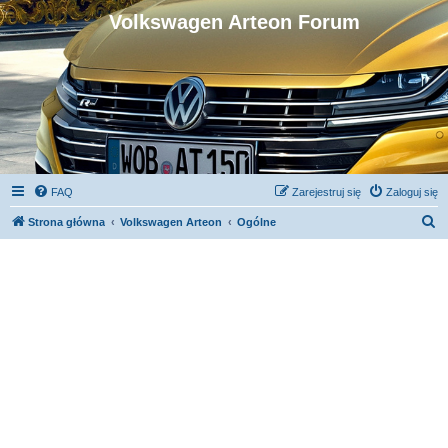
Volkswagen Arteon Forum
FAQ
Zarejestruj się
Zaloguj się
S
Strona główna
Volkswagen Arteon
Ogólne
z
u
k
a
j