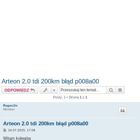
Arteon 2.0 tdi 200km błąd p008a00
Szukaj
Wyszuki
ODPOWIEDZ
Posty: 1 • Strona
1
z
1
RoganJin
Member
Arteon 2.0 tdi 200km błąd p008a00
P
24.07.2025, 17:08
o
s
Witam kolegów.