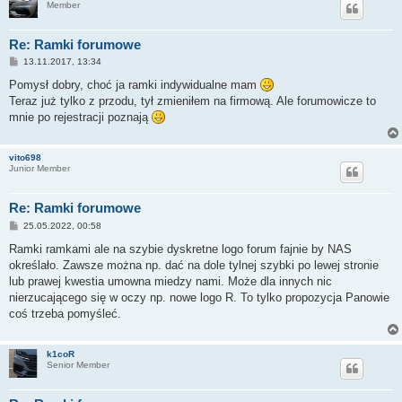
Member
Re: Ramki forumowe
P
13.11.2017, 13:34
o
s
Pomysł dobry, choć ja ramki indywidualne mam
t
Teraz już tylko z przodu, tył zmieniłem na firmową. Ale forumowicze to
mnie po rejestracji poznają
vito698
Junior Member
Re: Ramki forumowe
P
25.05.2022, 00:58
o
s
Ramki ramkami ale na szybie dyskretne logo forum fajnie by NAS
t
określało. Zawsze można np. dać na dole tylnej szybki po lewej stronie
lub prawej kwestia umowna miedzy nami. Może dla innych nic
nierzucającego się w oczy np. nowe logo R. To tylko propozycja Panowie
coś trzeba pomyśleć.
k1coR
Senior Member