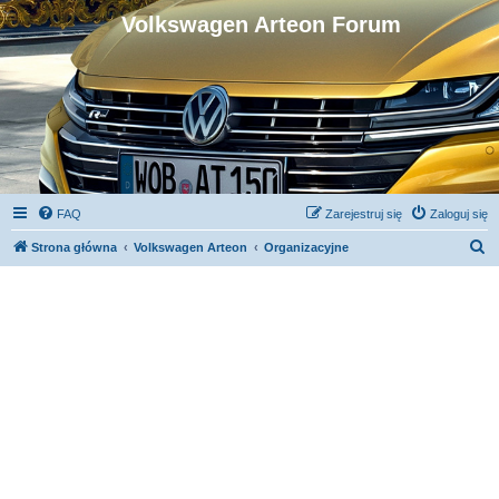
Volkswagen Arteon Forum
FAQ
Zarejestruj się
Zaloguj się
S
Strona główna
Volkswagen Arteon
Organizacyjne
z
u
k
a
j