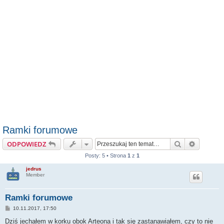
Ramki forumowe
Szukaj
Wyszuki
ODPOWIEDZ
Posty: 5 • Strona
1
z
1
jedrus
Member
Ramki forumowe
P
10.11.2017, 17:50
o
s
Dziś jechałem w korku obok Arteona i tak się zastanawiałem, czy to nie