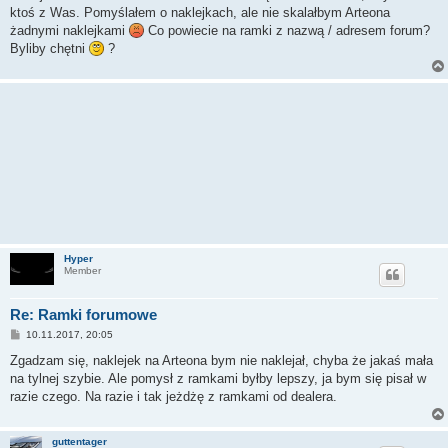
t
ktoś z Was. Pomyślałem o naklejkach, ale nie skalałbym Arteona
żadnymi naklejkami
Co powiecie na ramki z nazwą / adresem forum?
Byliby chętni
?
Hyper
Member
Re: Ramki forumowe
P
10.11.2017, 20:05
o
s
Zgadzam się, naklejek na Arteona bym nie naklejał, chyba że jakaś mała
t
na tylnej szybie. Ale pomysł z ramkami byłby lepszy, ja bym się pisał w
razie czego. Na razie i tak jeżdżę z ramkami od dealera.
guttentager