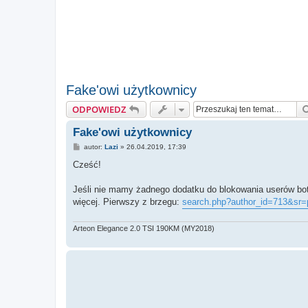
Fake'owi użytkownicy
ODPOWIEDZ
Fake'owi użytkownicy
P
autor:
Lazi
»
26.04.2019, 17:39
o
s
Cześć!
t
Jeśli nie mamy żadnego dodatku do blokowania userów bot
więcej. Pierwszy z brzegu:
search.php?author_id=713&sr=
Arteon Elegance 2.0 TSI 190KM (MY2018)