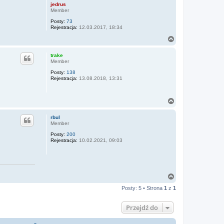
jedrus
Member
Posty:
73
Rejestracja:
12.03.2017, 18:34
N
a
g
trake
ó
Member
r
Posty:
138
ę
Rejestracja:
13.08.2018, 13:31
N
a
g
rbul
ó
Member
r
Posty:
200
ę
Rejestracja:
10.02.2021, 09:03
N
a
Posty: 5 • Strona
1
z
1
g
ó
r
Przejdź do
ę