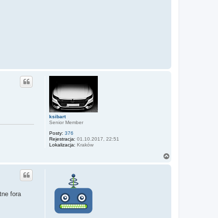
ksibart
Senior Member
Posty:
376
Rejestracja:
01.10.2017, 22:51
Lokalizacja:
Kraków
N
a
g
ó
r
ę
tne fora