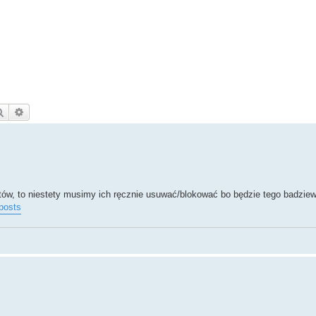
Szukaj
Wyszukiwanie zaawansowane
ów, to niestety musimy ich ręcznie usuwać/blokować bo będzie tego badziew
posts