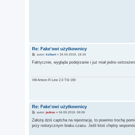
Re: Fake'owi użytkownicy
P
autor:
ksibart
»
26.04.2019, 18:18
o
s
Faktycznie, wygląda podejrzanie i już miał jedno ostrzeżen
t
VW Arteon R-Line 2.0 TSI 190
Re: Fake'owi użytkownicy
P
autor:
jedrus
»
04.09.2019, 09:09
o
s
Założę dziś captcha na rejestrację, to powinno trochę pomó
t
przy notorycznym braku czasu. Jeśli ktoś chętny wspomó