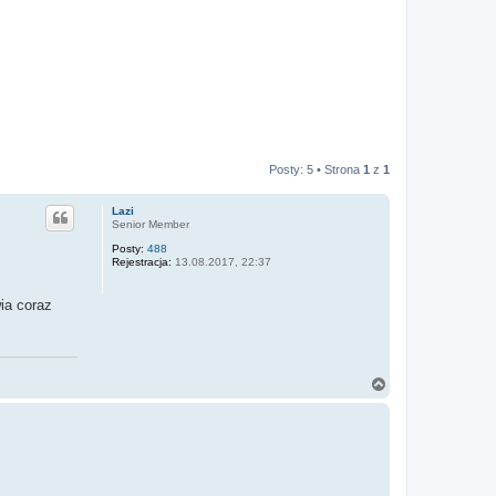
Posty: 5 • Strona
1
z
1
Lazi
Senior Member
Posty:
488
Rejestracja:
13.08.2017, 22:37
ia coraz
N
a
g
ó
r
ę