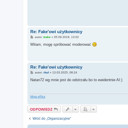
Re: Fake'owi użytkownicy
P
autor:
trake
»
05.09.2019, 13:02
o
s
Witam, mogę spróbować moderować
t
Re: Fake'owi użytkownicy
P
autor:
rbul
»
13.03.2025, 08:24
o
s
Natan72 wg mnie jest do odstrzału bo to ewidentnie AI:)
t
Moja eRka
ODPOWIEDZ
Wróć do „Organizacyjne”