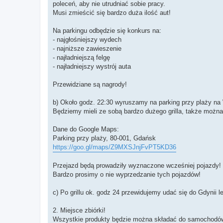
poleceń, aby nie utrudniać sobie pracy.
Musi zmieścić się bardzo duża ilość aut!
Na parkingu odbędzie się konkurs na:
- najgłośniejszy wydech
- najniższe zawieszenie
- najładniejszą felgę
- najładniejszy wystrój auta
Przewidziane są nagrody!
b) Około godz. 22:30 wyruszamy na parking przy plaży na We
Będziemy mieli ze sobą bardzo dużego grilla, także można
Dane do Google Maps:
Parking przy plaży, 80-001, Gdańsk
https://goo.gl/maps/Z9MXSJnjFvPT5KD36
Przejazd będą prowadziły wyznaczone wcześniej pojazdy!
Bardzo prosimy o nie wyprzedzanie tych pojazdów!
c) Po grillu ok. godz 24 przewidujemy udać się do Gdynii
2. Miejsce zbiórki!
Wszystkie produkty będzie można składać do samochodów, 