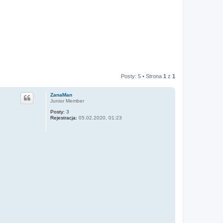
Posty: 5 • Strona
1
z
1
ZanaMan
Junior Member
Posty:
3
Rejestracja:
05.02.2020, 01:23