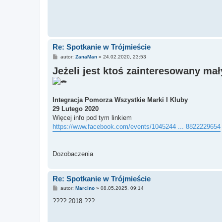
Re: Spotkanie w Trójmieście
P
autor:
ZanaMan
»
24.02.2020, 23:53
o
Jeżeli jest ktoś zainteresowany ma
s
t
Integracja Pomorza Wszystkie Marki I Kluby
29 Lutego 2020
Więcej info pod tym linkiem
https://www.facebook.com/events/1045244 ... 8822229654
Dozobaczenia
Re: Spotkanie w Trójmieście
P
autor:
Marcino
»
08.05.2025, 09:14
o
s
???? 2018 ???
t