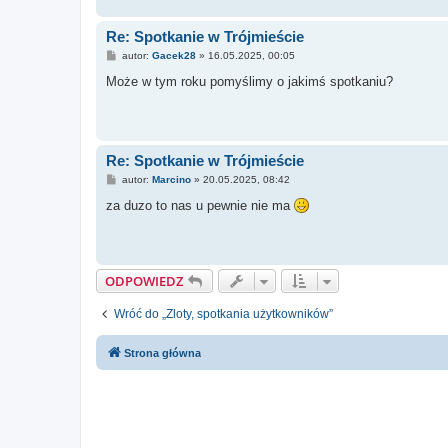
Re: Spotkanie w Trójmieście
P
autor:
Gacek28
»
16.05.2025, 00:05
o
s
Może w tym roku pomyślimy o jakimś spotkaniu?
t
Re: Spotkanie w Trójmieście
P
autor:
Marcino
»
20.05.2025, 08:42
o
s
za duzo to nas u pewnie nie ma
t
ODPOWIEDZ
Wróć do „Zloty, spotkania użytkowników”
Strona główna