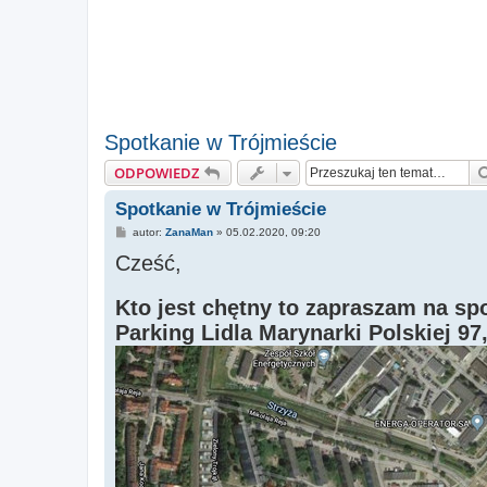
Spotkanie w Trójmieście
ODPOWIEDZ
Spotkanie w Trójmieście
P
autor:
ZanaMan
»
05.02.2020, 09:20
o
Cześć,
s
t
Kto jest chętny to zapraszam na sp
Parking Lidla Marynarki Polskiej 9