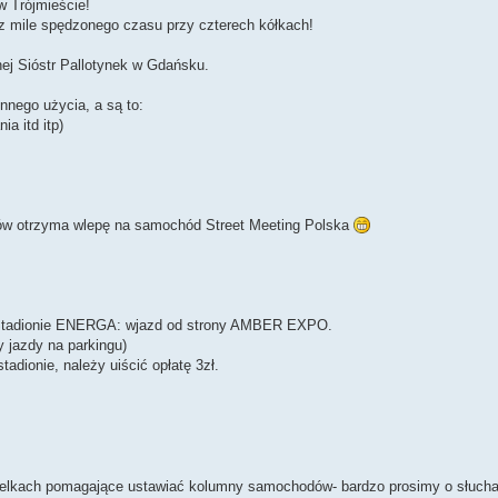
w Trójmieście!
z mile spędzonego czasu przy czterech kółkach!
ej Sióstr Pallotynek w Gdańsku.
nnego użycia, a są to:
ia itd itp)
tów otrzyma wlepę na samochód Street Meeting Polska
y Stadionie ENERGA: wjazd od strony AMBER EXPO.
 jazdy na parkingu)
adionie, należy uiścić opłatę 3zł.
elkach pomagające ustawiać kolumny samochodów- bardzo prosimy o słucha