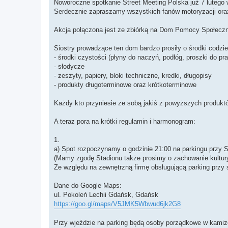
Noworoczne spotkanie Street Meeting Polska już 7 lutego 
Serdecznie zapraszamy wszystkich fanów motoryzacji ora
Akcja połączona jest ze zbiórką na Dom Pomocy Społeczn
Siostry prowadzące ten dom bardzo prosiły o środki codzie
- środki czystości (płyny do naczyń, podłóg, proszki do pran
- słodycze
- zeszyty, papiery, bloki techniczne, kredki, długopisy
- produkty długoterminowe oraz krótkoterminowe
Każdy kto przyniesie ze sobą jakiś z powyższych produk
A teraz pora na krótki regulamin i harmonogram:
1.
a) Spot rozpoczynamy o godzinie 21:00 na parkingu prz
(Mamy zgodę Stadionu także prosimy o zachowanie kultury
Ze względu na zewnętrzną firmę obsługującą parking przy st
Dane do Google Maps:
ul. Pokoleń Lechii Gdańsk, Gdańsk
https://goo.gl/maps/V5JMK5Wbwud6jk2G8
Przy wjeździe na parking będą osoby porządkowe w kamiz