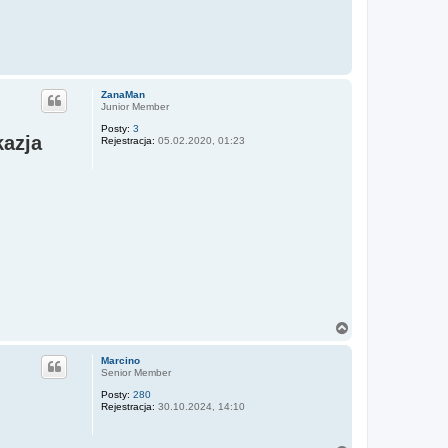
ZanaMan
Junior Member
Posty:
3
kazja
Rejestracja:
05.02.2020, 01:23
N
a
g
Marcino
ó
Senior Member
r
Posty:
280
ę
Rejestracja:
30.10.2024, 14:10