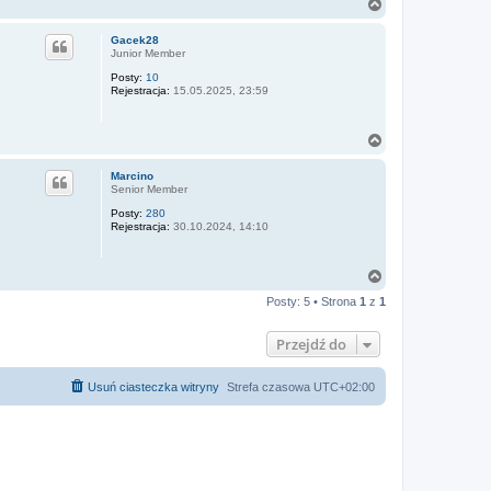
N
a
g
Gacek28
ó
Junior Member
r
Posty:
10
ę
Rejestracja:
15.05.2025, 23:59
N
a
g
Marcino
ó
Senior Member
r
Posty:
280
ę
Rejestracja:
30.10.2024, 14:10
N
a
Posty: 5 • Strona
1
z
1
g
ó
r
Przejdź do
ę
Usuń ciasteczka witryny
Strefa czasowa
UTC+02:00