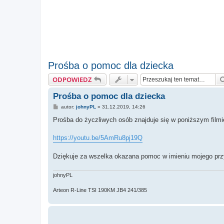
Prośba o pomoc dla dziecka
ODPOWIEDZ
Prośba o pomoc dla dziecka
P
autor:
johnyPL
»
31.12.2019, 14:26
o
s
Prośba do życzliwych osób znajduje się w poniższym filmi
t
https://youtu.be/5AmRu8pj19Q
Dziękuje za wszelka okazana pomoc w imieniu mojego przy
johnyPL
Arteon R-Line TSI 190KM JB4 241/385