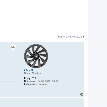
Posty: 1 • Strona
1
z
1
johnyPL
Senior Member
Posty:
374
Rejestracja:
24.07.2019, 14:18
Lokalizacja:
Katowice
N
a
g
ó