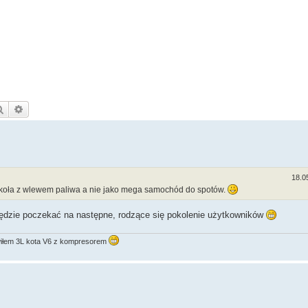
Szukaj
Wyszukiwanie zaawansowane
18.0
4 koła z wlewem paliwa a nie jako mega samochód do spotów.
będzie poczekać na następne, rodzące się pokolenie użytkowników
rawiłem 3L kota V6 z kompresorem