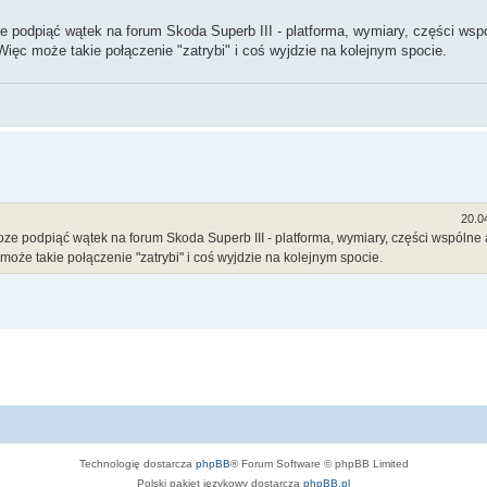
 podpiąć wątek na forum Skoda Superb III - platforma, wymiary, części wsp
ięc może takie połączenie "zatrybi" i coś wyjdzie na kolejnym spocie.
20.0
ze podpiąć wątek na forum Skoda Superb III - platforma, wymiary, części wspólne 
oże takie połączenie "zatrybi" i coś wyjdzie na kolejnym spocie.
Technologię dostarcza
phpBB
® Forum Software © phpBB Limited
Polski pakiet językowy dostarcza
phpBB.pl