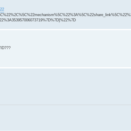
%22
%5C%22%2C%5C%22mechanism%5C%22%3A%5C%22share_link%5C%22
C%22%3A353957006073719%7D%7D]%22%7D
VID???