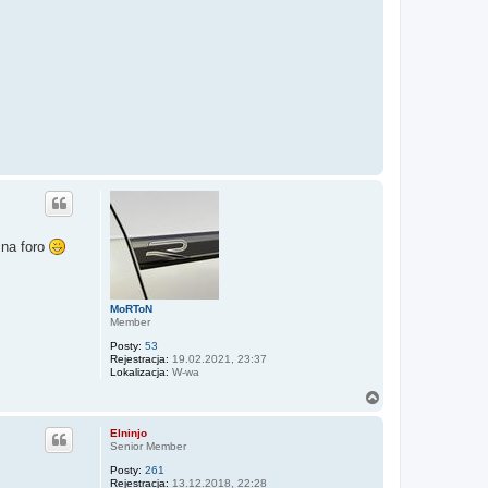
 na foro
MoRToN
Member
Posty:
53
Rejestracja:
19.02.2021, 23:37
Lokalizacja:
W-wa
N
a
g
Elninjo
ó
Senior Member
r
Posty:
261
ę
Rejestracja:
13.12.2018, 22:28