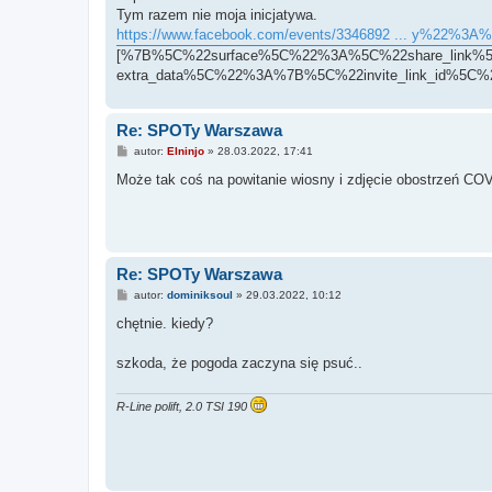
t
Tym razem nie moja inicjatywa.
https://www.facebook.com/events/3346892 ... y%22%3A
[%7B%5C%22surface%5C%22%3A%5C%22share_link
extra_data%5C%22%3A%7B%5C%22invite_link_id%5
Re: SPOTy Warszawa
P
autor:
Elninjo
»
28.03.2022, 17:41
o
s
Może tak coś na powitanie wiosny i zdjęcie obostrzeń CO
t
Re: SPOTy Warszawa
P
autor:
dominiksoul
»
29.03.2022, 10:12
o
s
chętnie. kiedy?
t
szkoda, że pogoda zaczyna się psuć..
R-Line polift, 2.0 TSI 190