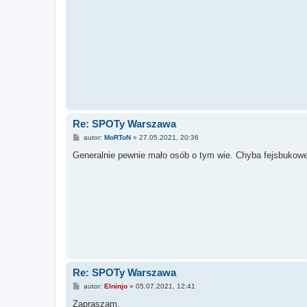
Re: SPOTy Warszawa
P
autor:
MoRToN
»
27.05.2021, 20:36
o
s
Generalnie pewnie mało osób o tym wie. Chyba fejsbukowe f
t
Re: SPOTy Warszawa
P
autor:
Elninjo
»
05.07.2021, 12:41
o
s
Zapraszam.