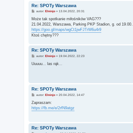
Re: SPOTy Warszawa
P
autor:
Elninjo
»
13.04.2022, 20:31
o
s
Może tak spotkanie miłośników VAG???
t
21.04.2022, Warszawa, Parking PKP Stadion, g. od 19.00..
https://goo.gl/maps/wgCt1jwFJTrW6u4r9
Ktoś chętny???
Re: SPOTy Warszawa
P
autor:
Elninjo
»
19.04.2022, 22:23
o
s
Uuuuu... las rąk...
t
Re: SPOTy Warszawa
P
autor:
Elninjo
»
20.04.2022, 14:47
o
s
Zapraszam:
t
https://fb.me/e/2rfN9atgz
Re: SPOTy Warszawa