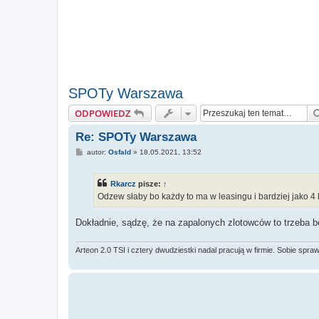
SPOTy Warszawa
ODPOWIEDZ
Re: SPOTy Warszawa
P
autor:
Osfald
»
18.05.2021, 13:52
o
s
t
Rkarcz
pisze:
↑
Odzew słaby bo każdy to ma w leasingu i bardziej jako 
Dokładnie, sądzę, że na zapalonych zlotowców to trzeba 
Arteon 2.0 TSI i cztery dwudziestki nadal pracują w firmie. Sobie sp