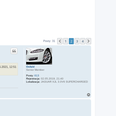
1
2
3
4
Poprzednia
Następna
Posty: 31
Osfald
5.2021, 12:51
Senior Member
Posty:
613
Rejestracja:
02.05.2019, 21:40
Lokalizacja:
JAGUAR XJL 3.0V6 SUPERCHARGED
N
a
g
ó
r
ę