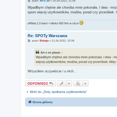
P
autor:
Art e on
»
20.04.2022, 21:59
o
s
Wpadłbym chętnie ale choroba mnie pokonała. I dwa - moze
t
sporo więcej użytkowników, modów, porad czy przeróbek. W
eRlinia 2.0 teesi + blisko 600 Nm w ośce
Re: SPOTy Warszawa
P
autor:
Elninjo
»
21.04.2022, 15:56
o
s
t
Art e on
pisze:
↑
Wpadłbym chętnie ale choroba mnie pokonała. I dwa - mo
więcej użytkowników, modów, porad czy przeróbek. Więc m
Wrzuciłem oczywiście i u nich...
ODPOWIEDZ
Wróć do „Zloty, spotkania użytkowników”
Strona główna