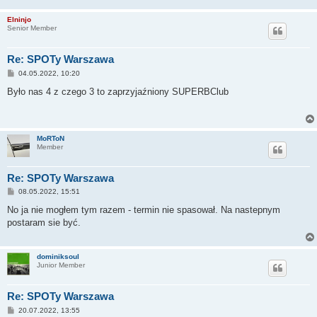
Elninjo
Senior Member
Re: SPOTy Warszawa
P
04.05.2022, 10:20
o
s
Było nas 4 z czego 3 to zaprzyjaźniony SUPERBClub
t
MoRToN
Member
Re: SPOTy Warszawa
P
08.05.2022, 15:51
o
s
No ja nie mogłem tym razem - termin nie spasował. Na nastepnym
t
postaram sie być.
dominiksoul
Junior Member
Re: SPOTy Warszawa
P
20.07.2022, 13:55