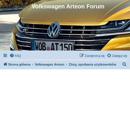
Volkswagen Arteon Forum
FAQ
Zarejestruj się
Zaloguj się
S
Strona główna
Volkswagen Arteon
Zloty, spotkania użytkowników
z
u
k
a
j