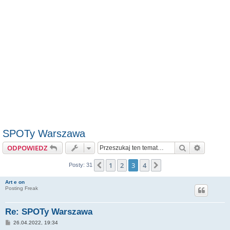
SPOTy Warszawa
Szukaj
Wyszuki
ODPOWIEDZ
1
2
3
4
Poprzednia
Następna
Posty: 31
Art e on
Posting Freak
Re: SPOTy Warszawa
P
26.04.2022, 19:34
o