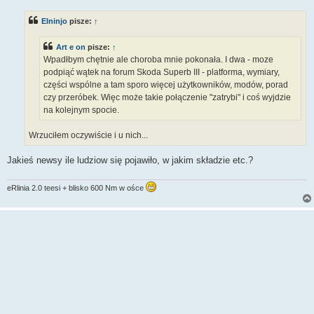
s
t
Elninjo
pisze:
↑
Art e on
pisze:
↑
Wpadłbym chętnie ale choroba mnie pokonała. I dwa - moze
podpiąć wątek na forum Skoda Superb III - platforma, wymiary,
części wspólne a tam sporo więcej użytkowników, modów, porad
czy przeróbek. Więc może takie połączenie "zatrybi" i coś wyjdzie
na kolejnym spocie.
Wrzuciłem oczywiście i u nich...
Jakieś newsy ile ludziow się pojawiło, w jakim składzie etc.?
eRlinia 2.0 teesi + blisko 600 Nm w ośce