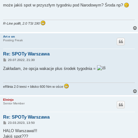
o
s
może jakiś spot w przyszłym tygodniu pod Narodowym? Środa np?
t
R-Line polift, 2.0 TSI 190
Art e on
Posting Freak
Re: SPOTy Warszawa
P
20.07.2022, 21:30
o
s
Zakładam, że opcja wakacje plus środek tygodnia =
t
eRlinia 2.0 teesi + blisko 600 Nm w ośce
Elninjo
Senior Member
Re: SPOTy Warszawa
P
23.03.2023, 13:50
o
s
HALO Warszawa!!!
t
Jakiś spot???