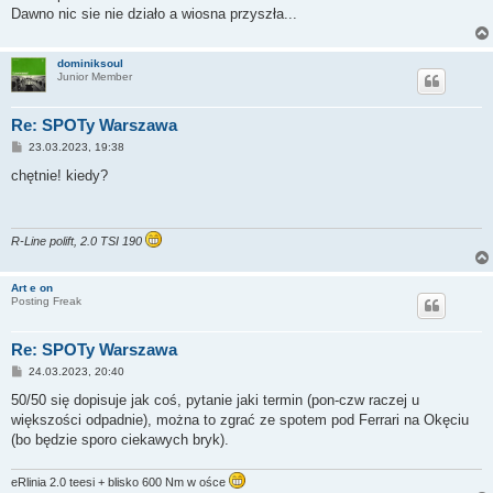
Dawno nic sie nie działo a wiosna przyszła...
dominiksoul
Junior Member
Re: SPOTy Warszawa
P
23.03.2023, 19:38
o
s
chętnie! kiedy?
t
R-Line polift, 2.0 TSI 190
Art e on
Posting Freak
Re: SPOTy Warszawa
P
24.03.2023, 20:40
o
s
50/50 się dopisuje jak coś, pytanie jaki termin (pon-czw raczej u
t
większości odpadnie), można to zgrać ze spotem pod Ferrari na Okęciu
(bo będzie sporo ciekawych bryk).
eRlinia 2.0 teesi + blisko 600 Nm w ośce