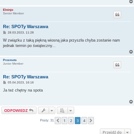
Elninjo
Senior Member
Re: SPOTy Warszawa
P
28.03.2023, 11:28
o
s
W związku z taką piękną wiosną jaka przyszła chyba zostanie nam
t
jednak termin po świąteczny...
Przemots
Junior Member
Re: SPOTy Warszawa
P
05.04.2023, 16:16
o
s
Ja też chętny na spota
t
ODPOWIEDZ
1
2
3
4
Poprzednia
Następna
Posty: 31
Przejdź do