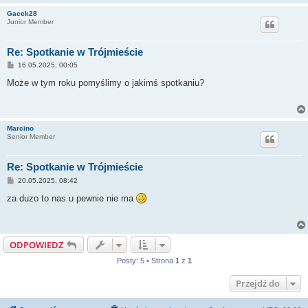
Gacek28
Junior Member
Re: Spotkanie w Trójmieście
P
16.05.2025, 00:05
o
s
Może w tym roku pomyślimy o jakimś spotkaniu?
t
Marcino
Senior Member
Re: Spotkanie w Trójmieście
P
20.05.2025, 08:42
o
s
za duzo to nas u pewnie nie ma
t
ODPOWIEDZ
Posty: 5 • Strona
1
z
1
Przejdź do