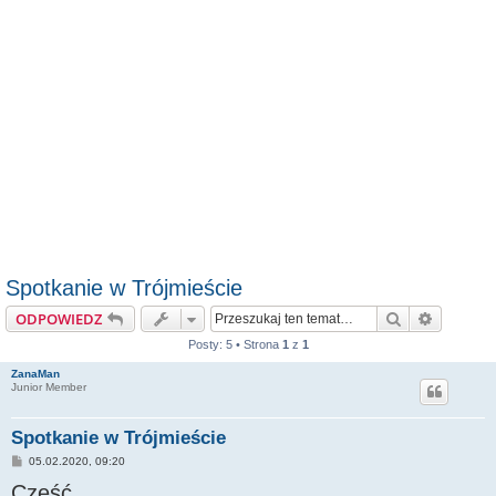
Spotkanie w Trójmieście
Szukaj
Wyszuki
ODPOWIEDZ
Posty: 5 • Strona
1
z
1
ZanaMan
Junior Member
Spotkanie w Trójmieście
P
05.02.2020, 09:20
o
Cześć,
s