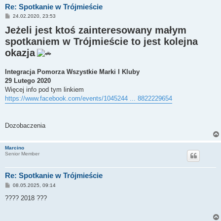
Re: Spotkanie w Trójmieście
P
24.02.2020, 23:53
o
Jeżeli jest ktoś zainteresowany małym
s
t
spotkaniem w Trójmieście to jest kolejna
okazja
Integracja Pomorza Wszystkie Marki I Kluby
29 Lutego 2020
Więcej info pod tym linkiem
https://www.facebook.com/events/1045244 ... 8822229654
Dozobaczenia
Marcino
Senior Member
Re: Spotkanie w Trójmieście
P
08.05.2025, 09:14
o
s
???? 2018 ???
t