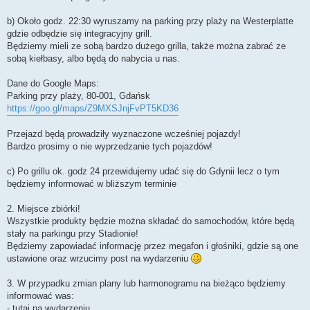
b) Około godz. 22:30 wyruszamy na parking przy plaży na Westerplatte
gdzie odbędzie się integracyjny grill.
Będziemy mieli ze sobą bardzo dużego grilla, także można zabrać ze
sobą kiełbasy, albo będą do nabycia u nas.
Dane do Google Maps:
Parking przy plaży, 80-001, Gdańsk
https://goo.gl/maps/Z9MXSJnjFvPT5KD36
Przejazd będą prowadziły wyznaczone wcześniej pojazdy!
Bardzo prosimy o nie wyprzedzanie tych pojazdów!
c) Po grillu ok. godz 24 przewidujemy udać się do Gdynii lecz o tym
będziemy informować w bliższym terminie
2. Miejsce zbiórki!
Wszystkie produkty będzie można składać do samochodów, które będą
stały na parkingu przy Stadionie!
Będziemy zapowiadać informację przez megafon i głośniki, gdzie są one
ustawione oraz wrzucimy post na wydarzeniu
3. W przypadku zmian plany lub harmonogramu na bieżąco będziemy
informować was:
- tutaj na wydarzeniu