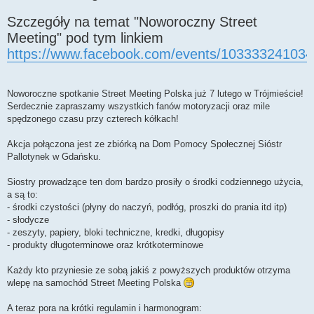
Szczegóły na temat "Noworoczny Street
Meeting" pod tym linkiem
https://www.facebook.com/events/103333241034
Noworoczne spotkanie Street Meeting Polska już 7 lutego w Trójmieście!
Serdecznie zapraszamy wszystkich fanów motoryzacji oraz mile
spędzonego czasu przy czterech kółkach!
Akcja połączona jest ze zbiórką na Dom Pomocy Społecznej Sióstr
Pallotynek w Gdańsku.
Siostry prowadzące ten dom bardzo prosiły o środki codziennego użycia,
a są to:
- środki czystości (płyny do naczyń, podłóg, proszki do prania itd itp)
- słodycze
- zeszyty, papiery, bloki techniczne, kredki, długopisy
- produkty długoterminowe oraz krótkoterminowe
Każdy kto przyniesie ze sobą jakiś z powyższych produktów otrzyma
wlepę na samochód Street Meeting Polska
A teraz pora na krótki regulamin i harmonogram: