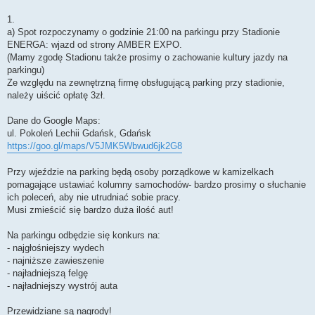
1.
a) Spot rozpoczynamy o godzinie 21:00 na parkingu przy Stadionie
ENERGA: wjazd od strony AMBER EXPO.
(Mamy zgodę Stadionu także prosimy o zachowanie kultury jazdy na
parkingu)
Ze względu na zewnętrzną firmę obsługującą parking przy stadionie,
należy uiścić opłatę 3zł.
Dane do Google Maps:
ul. Pokoleń Lechii Gdańsk, Gdańsk
https://goo.gl/maps/V5JMK5Wbwud6jk2G8
Przy wjeździe na parking będą osoby porządkowe w kamizelkach
pomagające ustawiać kolumny samochodów- bardzo prosimy o słuchanie
ich poleceń, aby nie utrudniać sobie pracy.
Musi zmieścić się bardzo duża ilość aut!
Na parkingu odbędzie się konkurs na:
- najgłośniejszy wydech
- najniższe zawieszenie
- najładniejszą felgę
- najładniejszy wystrój auta
Przewidziane są nagrody!