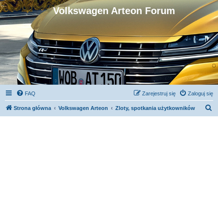
Volkswagen Arteon Forum
FAQ
Zarejestruj się
Zaloguj się
S
Strona główna
Volkswagen Arteon
Zloty, spotkania użytkowników
z
u
k
a
j