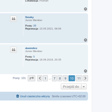
Lokalizacja:
Poznań
N
a
g
Smoky
ó
Junior Member
r
Posty:
35
ę
Rejestracja:
15.05.2021, 08:06
N
a
g
dominikrz
ó
Junior Member
r
Posty:
5
ę
Rejestracja:
18.09.2019, 20:35
N
a
Strona
10
z
11
1
7
8
9
10
11
g
Poprzednia
Następna
Posty: 101
…
ó
r
Przejdź do
ę
Usuń ciasteczka witryny
Strefa czasowa
UTC+02:00