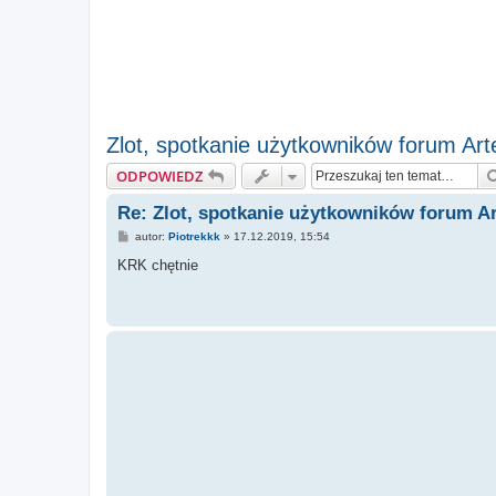
Zlot, spotkanie użytkowników forum Ar
ODPOWIEDZ
Re: Zlot, spotkanie użytkowników forum A
P
autor:
Piotrekkk
»
17.12.2019, 15:54
o
s
KRK chętnie
t