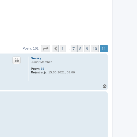
Strona
11
z
11
1
7
8
9
10
11
Poprzednia
Posty: 101
…
Smoky
Junior Member
Posty:
35
Rejestracja:
15.05.2021, 08:06
N
a
g
ó
r
ę