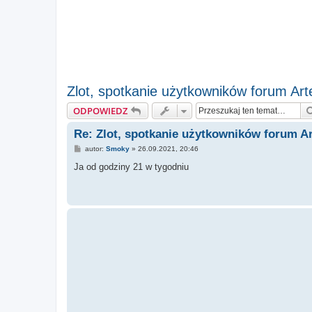
Zlot, spotkanie użytkowników forum Ar
ODPOWIEDZ
Re: Zlot, spotkanie użytkowników forum A
P
autor:
Smoky
»
26.09.2021, 20:46
o
s
Ja od godziny 21 w tygodniu
t