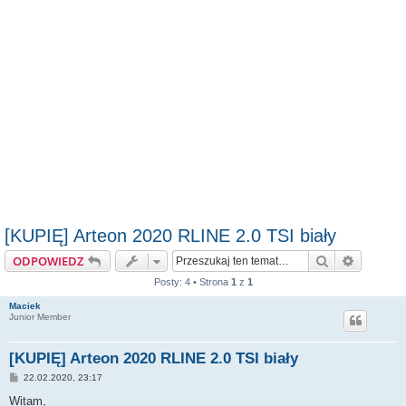
[KUPIĘ] Arteon 2020 RLINE 2.0 TSI biały
Szukaj
Wyszuki
ODPOWIEDZ
Posty: 4 • Strona
1
z
1
Maciek
Junior Member
[KUPIĘ] Arteon 2020 RLINE 2.0 TSI biały
P
22.02.2020, 23:17
o
s
Witam,