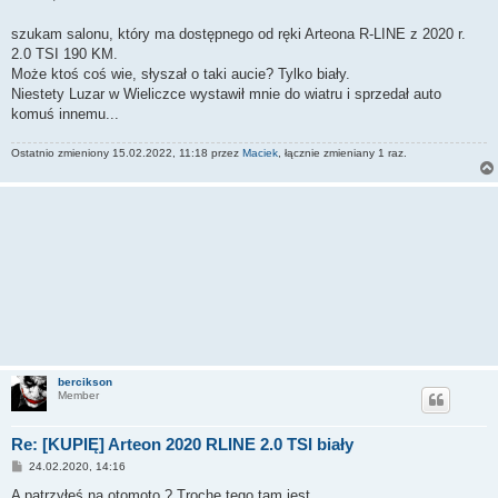
t
szukam salonu, który ma dostępnego od ręki Arteona R-LINE z 2020 r.
2.0 TSI 190 KM.
Może ktoś coś wie, słyszał o taki aucie? Tylko biały.
Niestety Luzar w Wieliczce wystawił mnie do wiatru i sprzedał auto
komuś innemu...
Ostatnio zmieniony 15.02.2022, 11:18 przez
Maciek
, łącznie zmieniany 1 raz.
bercikson
Member
Re: [KUPIĘ] Arteon 2020 RLINE 2.0 TSI biały
P
24.02.2020, 14:16
o
s
A patrzyłeś na otomoto ? Trochę tego tam jest...