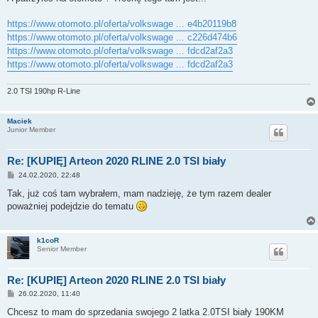
t
https://www.otomoto.pl/oferta/volkswage ... e4b20119b8
https://www.otomoto.pl/oferta/volkswage ... c226d474b6
https://www.otomoto.pl/oferta/volkswage ... fdcd2af2a3
https://www.otomoto.pl/oferta/volkswage ... fdcd2af2a3
2.0 TSI 190hp R-Line
Maciek
Junior Member
Re: [KUPIĘ] Arteon 2020 RLINE 2.0 TSI biały
P
24.02.2020, 22:48
o
s
Tak, już coś tam wybrałem, mam nadzieję, że tym razem dealer
t
poważniej podejdzie do tematu
k1coR
Senior Member
Re: [KUPIĘ] Arteon 2020 RLINE 2.0 TSI biały
P
26.02.2020, 11:40
o
s
Chcesz to mam do sprzedania swojego 2 latka 2.0TSI biały 190KM