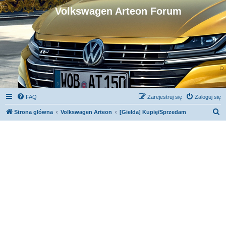
Volkswagen Arteon Forum
FAQ
Zarejestruj się
Zaloguj się
S
Strona główna
Volkswagen Arteon
[Giełda] Kupię/Sprzedam
z
u
k
a
j