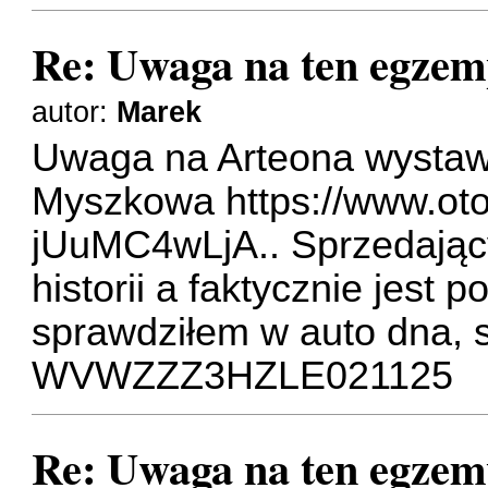
Re: Uwaga na ten egzem
autor:
Marek
Uwaga na Arteona wystaw
Myszkowa
https://www.oto
jUuMC4wLjA
.. Sprzedają
historii a faktycznie jest p
sprawdziłem w auto dna, są
WVWZZZ3HZLE021125
Re: Uwaga na ten egzem