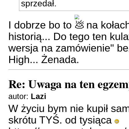
sprzedał.
I dobrze bo to
na kołach
historią... Do tego ten ku
wersja na zamówienie" bez
High... Żenada.
Re: Uwaga na ten egzem
autor:
Lazi
W życiu bym nie kupił sa
skrótu TYŚ. od tysiąca