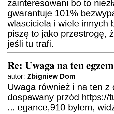
zainteresowani bo to niez
gwarantuje 101% bezwypa
wlasciciela i wiele innyc
piszę to jako przestrogę, 
jeśli tu trafi.
Re: Uwaga na ten egzem
autor:
Zbigniew Dom
Uwaga również i na ten z o
dospawany przód
https://
... egance,910
byłem, widz