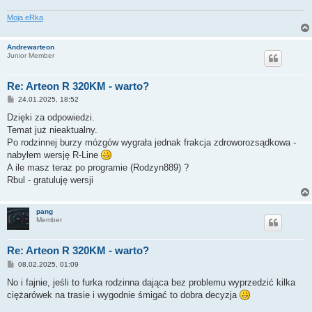
Moja eRka
Andrewarteon
Junior Member
Re: Arteon R 320KM - warto?
P
24.01.2025, 18:52
o
s
Dzięki za odpowiedzi.
t
Temat już nieaktualny.
Po rodzinnej burzy mózgów wygrała jednak frakcja zdroworozsądkowa -
nabyłem wersję R-Line
A ile masz teraz po programie (Rodzyn889) ?
Rbul - gratuluję wersji
pang
Member
Re: Arteon R 320KM - warto?
P
08.02.2025, 01:09
o
s
No i fajnie, jeśli to furka rodzinna dająca bez problemu wyprzedzić kilka
t
ciężarówek na trasie i wygodnie śmigać to dobra decyzja