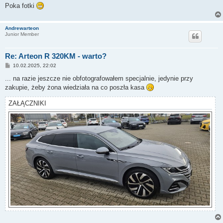
Poka fotki
Andrewarteon
Junior Member
Re: Arteon R 320KM - warto?
P
10.02.2025, 22:02
o
s
... na razie jeszcze nie obfotografowałem specjalnie, jedynie przy
t
zakupie, żeby żona wiedziała na co poszła kasa
ZAŁĄCZNIKI