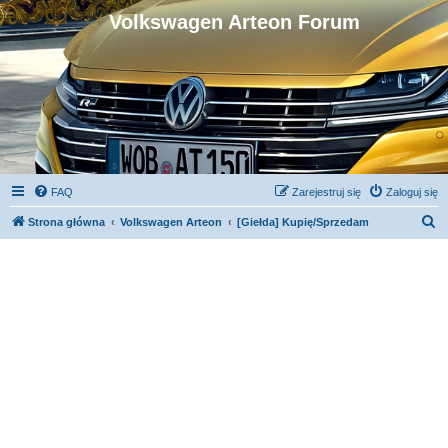
Volkswagen Arteon Forum
FAQ
Zarejestruj się
Zaloguj się
S
Strona główna
Volkswagen Arteon
[Giełda] Kupię/Sprzedam
z
u
k
a
j