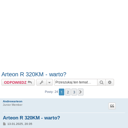
Arteon R 320KM - warto?
Szukaj
Wyszuki
ODPOWIEDZ
1
2
3
Następna
Posty: 24
Andrewarteon
Junior Member
Arteon R 320KM - warto?
P
13.01.2025, 20:35
o