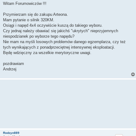
s
Witam Forumowiczów !!!
t
Przymierzam się do zakupu Arteona.
Mam pytanie o silnik 320KM.
Osiągi i napęd 4x4 oczywiście kuszą do takiego wyboru.
Czy jednaj należy obawiać się jakichś "ukrytych" nieprzyjemnych
niespodzianek po wyborze tego napędu?
Nie mam na myśli losowych problemów danego egzemplarza, czy też
tych wynikających z ponadprzeciętnej intensywnej eksploatacji.
Będę wdzięczny za wszelkie merytoryczne uwagi.
pozdrawiam
Andrzej
Rodzyn889