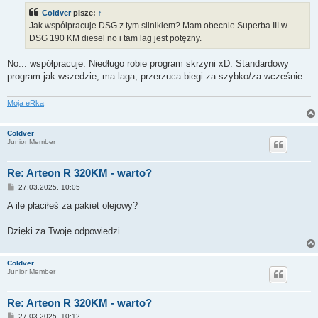
Coldver
pisze:
↑
Jak współpracuje DSG z tym silnikiem? Mam obecnie Superba III w
DSG 190 KM diesel no i tam lag jest potężny.
No... współpracuje. Niedługo robie program skrzyni xD. Standardowy
program jak wszedzie, ma laga, przerzuca biegi za szybko/za wcześnie.
Moja eRka
Coldver
Junior Member
Re: Arteon R 320KM - warto?
P
27.03.2025, 10:05
o
s
A ile płaciłeś za pakiet olejowy?
t
Dzięki za Twoje odpowiedzi.
Coldver
Junior Member
Re: Arteon R 320KM - warto?
P
27.03.2025, 10:12