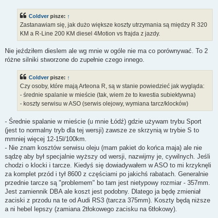
s
t
Coldver
pisze:
↑
Zastanawiam się, jak dużo większe koszty utrzymania są między R 320
KM a R-Line 200 KM diesel 4Motion vs frajda z jazdy.
Nie jeździłem dieslem ale wg mnie w ogóle nie ma co porównywać. To 2
różne silniki stworzone do zupełnie czego innego.
Coldver
pisze:
↑
Czy osoby, które mają Arteona R, są w stanie powiedzieć jak wygląda:
- średnie spalanie w mieście (tak, wiem że to kwestia subiektywna)
- koszty serwisu w ASO (serwis olejowy, wymiana tarcz/klocków)
- Średnie spalanie w mieście (u mnie Łódź) gdzie używam trybu Sport
(jest to normalny tryb dla tej wersji) zawsze ze skrzynią w trybie S to
mmniej więcej 12-15l/100km.
- Nie znam kosztów serwisu oleju (mam pakiet do końca maja) ale nie
sądzę aby był specjalnie wyższy od wersji, nazwijmy je, cywilnych. Jeśli
chodzi o klocki i tarcze. Kiedyś się dowiadywałem w ASO to mi krzyknęli
za komplet przód i tył 8600 z częściami po jakichś rabatach. Generalnie
przednie tarcze są "problemem" bo tam jest nietypowy rozmiar - 357mm.
Jest zamiennik DBA ale koszt jest podobny. Dlatego ja będę zmieniał
zaciski z przodu na te od Audi RS3 (tarcza 375mm). Koszty będą niższe
a ni hebel lepszy (zamiana 2tłokowego zacisku na 6tłokowy).