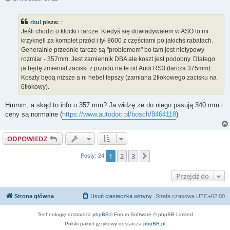
o
s
t
rbul
pisze:
↑
Jeśli chodzi o klocki i tarcze. Kiedyś się dowiadywałem w ASO to mi
krzyknęli za komplet przód i tył 8600 z częściami po jakichś rabatach.
Generalnie przednie tarcze są "problemem" bo tam jest nietypowy
rozmiar - 357mm. Jest zamiennik DBA ale koszt jest podobny. Dlatego
ja będę zmieniał zaciski z przodu na te od Audi RS3 (tarcza 375mm).
Koszty będą niższe a ni hebel lepszy (zamiana 2tłokowego zacisku na
6tłokowy).
Hmmm, a skąd to info o 357 mm? Ja widzę że do niego pasują 340 mm i
ceny są normalne (
https://www.autodoc.pl/bosch/8464118
)
ODPOWIEDZ
1
2
3
Następna
Posty: 24
Przejdź do
Strona główna
Usuń ciasteczka witryny
Strefa czasowa
UTC+02:00
Technologię dostarcza
phpBB
® Forum Software © phpBB Limited
Polski pakiet językowy dostarcza
phpBB.pl