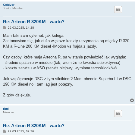
Coldver
Junior Member
Re: Arteon R 320KM - warto?
P
26.03.2025, 14:28
o
s
Mam taki sam dylemat, jak kolega.
t
Zastanawiam się, jak dużo większe koszty utrzymania są między R 320
KM a R-Line 200 KM diesel 4Motion vs frajda z jazdy.
Czy osoby, które mają Arteona R, są w stanie powiedzieć jak wygląda:
- średnie spalanie w mieście (tak, wiem że to kwestia subiektywna)
- koszty serwisu w ASO (serwis olejowy, wymiana tarcz/klocków)
Jak współpracuje DSG z tym silnikiem? Mam obecnie Superba III w DSG
190 KM diesel no i tam lag jest potężny.
Z góry dziękuję.
rbul
Member
Re: Arteon R 320KM - warto?
P
27.03.2025, 09:26
o