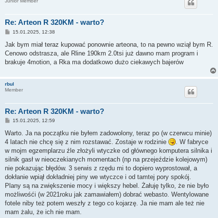
Junior Member
Re: Arteon R 320KM - warto?
P
15.01.2025, 12:38
o
s
Jak bym miał teraz kupować ponownie arteona, to na pewno wziął bym R.
t
Cenowo odstrasza, ale Rline 190km 2.0tsi już dawno mam program i
brakuje 4motion, a Rka ma dodatkowo dużo ciekawych bajerów
rbul
Member
Re: Arteon R 320KM - warto?
P
15.01.2025, 12:59
o
s
Warto. Ja na początku nie byłem zadowolony, teraz po (w czerwcu minie)
t
4 latach nie chcę się z nim rozstawać. Zostaje w rodzinie
. W fabryce
w mojm egzemplarzu źle złożyli wtyczke od głównego komputera silnika i
silnik gasł w nieoczekianych momentach (np na przejeździe kolejowym)
nie pokazując błędów. 3 serwis z rzędu mi to dopiero wyprostował, a
dokłanie wpiął dokładniej piny we wtyczce i od tamtej pory spokój.
Plany są na zwiększenie mocy i większy hebel. Żałuję tylko, że nie było
możliwośći (w 2021roku jak zamawiałem) dobrać webasto. Wentylowane
fotele niby też potem weszły z tego co kojarzę. Ja nie mam ale też nie
mam żalu, że ich nie mam.