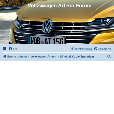
Volkswagen Arteon Forum
FAQ
Zarejestruj się
Zaloguj się
S
Strona główna
Volkswagen Arteon
[Giełda] Kupię/Sprzedam
z
u
k
a
j