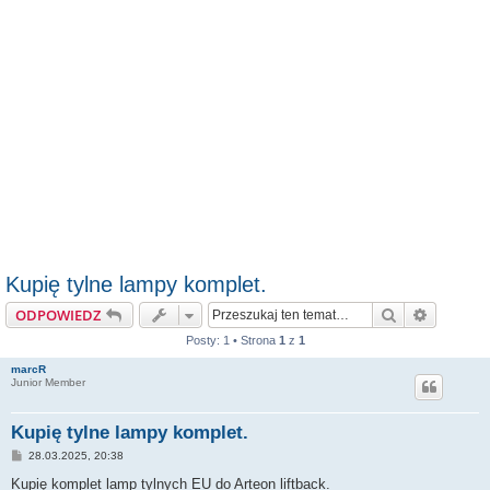
Kupię tylne lampy komplet.
Szukaj
Wyszuki
ODPOWIEDZ
Posty: 1 • Strona
1
z
1
marcR
Junior Member
Kupię tylne lampy komplet.
P
28.03.2025, 20:38
o
s
Kupię komplet lamp tylnych EU do Arteon liftback.