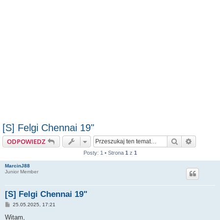
[S] Felgi Chennai 19"
Szukaj
Wyszuki
ODPOWIEDZ
Posty: 1 • Strona
1
z
1
MarcinJ88
Junior Member
[S] Felgi Chennai 19"
P
25.05.2025, 17:21
o
s
Witam,