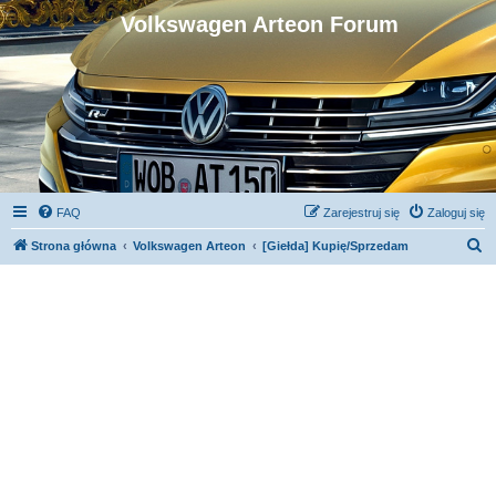
Volkswagen Arteon Forum
FAQ
Zarejestruj się
Zaloguj się
S
Strona główna
Volkswagen Arteon
[Giełda] Kupię/Sprzedam
z
u
k
a
j