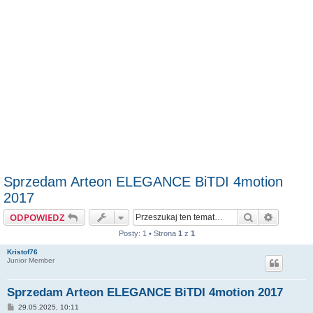
Sprzedam Arteon ELEGANCE BiTDI 4motion
2017
Szukaj
Wyszuki
ODPOWIEDZ
Posty: 1 • Strona
1
z
1
Kristof76
Junior Member
Sprzedam Arteon ELEGANCE BiTDI 4motion 2017
P
29.05.2025, 10:11