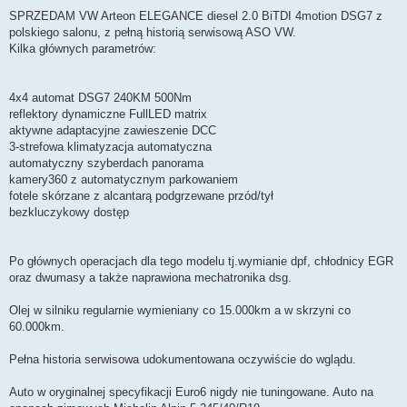
o
s
SPRZEDAM VW Arteon ELEGANCE diesel 2.0 BiTDI 4motion DSG7 z
t
polskiego salonu, z pełną historią serwisową ASO VW.
Kilka głównych parametrów:
4x4 automat DSG7 240KM 500Nm
reflektory dynamiczne FullLED matrix
aktywne adaptacyjne zawieszenie DCC
3-strefowa klimatyzacja automatyczna
automatyczny szyberdach panorama
kamery360 z automatycznym parkowaniem
fotele skórzane z alcantarą podgrzewane przód/tył
bezkluczykowy dostęp
Po głównych operacjach dla tego modelu tj.wymianie dpf, chłodnicy EGR
oraz dwumasy a także naprawiona mechatronika dsg.
Olej w silniku regularnie wymieniany co 15.000km a w skrzyni co
60.000km.
Pełna historia serwisowa udokumentowana oczywiście do wglądu.
Auto w oryginalnej specyfikacji Euro6 nigdy nie tuningowane. Auto na