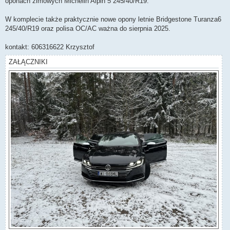
oponach zimowych Michelin Alpin 5 245/40/R19.
W komplecie także praktycznie nowe opony letnie Bridgestone Turanza6
245/40/R19 oraz polisa OC/AC ważna do sierpnia 2025.
kontakt: 606316622 Krzysztof
ZAŁĄCZNIKI