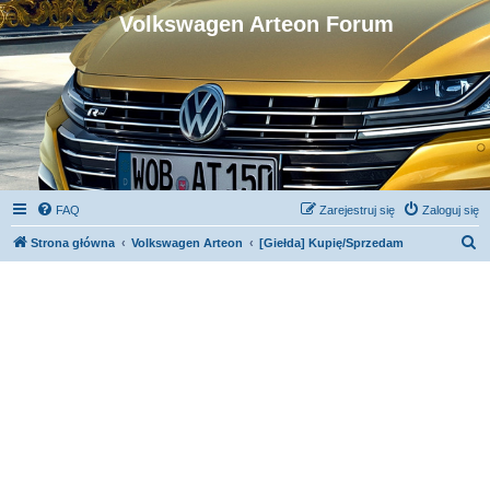
Volkswagen Arteon Forum
FAQ
Zarejestruj się
Zaloguj się
S
Strona główna
Volkswagen Arteon
[Giełda] Kupię/Sprzedam
z
u
k
a
j