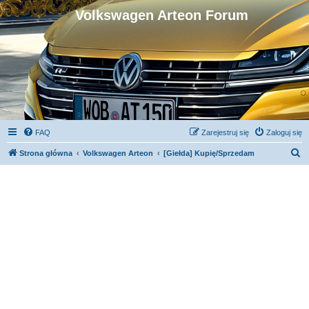
Volkswagen Arteon Forum
FAQ
Zarejestruj się
Zaloguj się
S
Strona główna
Volkswagen Arteon
[Giełda] Kupię/Sprzedam
z
u
k
a
j