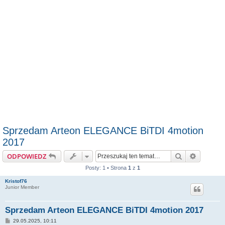
Sprzedam Arteon ELEGANCE BiTDI 4motion
2017
Szukaj
Wyszuki
ODPOWIEDZ
Posty: 1 • Strona
1
z
1
Kristof76
Junior Member
Sprzedam Arteon ELEGANCE BiTDI 4motion 2017
P
29.05.2025, 10:11