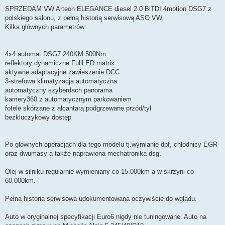
o
s
SPRZEDAM VW Arteon ELEGANCE diesel 2.0 BiTDI 4motion DSG7 z
t
polskiego salonu, z pełną historią serwisową ASO VW.
Kilka głównych parametrów:
4x4 automat DSG7 240KM 500Nm
reflektory dynamiczne FullLED matrix
aktywne adaptacyjne zawieszenie DCC
3-strefowa klimatyzacja automatyczna
automatyczny szyberdach panorama
kamery360 z automatycznym parkowaniem
fotele skórzane z alcantarą podgrzewane przód/tył
bezkluczykowy dostęp
Po głównych operacjach dla tego modelu tj.wymianie dpf, chłodnicy EGR
oraz dwumasy a także naprawiona mechatronika dsg.
Olej w silniku regularnie wymieniany co 15.000km a w skrzyni co
60.000km.
Pełna historia serwisowa udokumentowana oczywiście do wglądu.
Auto w oryginalnej specyfikacji Euro6 nigdy nie tuningowane. Auto na