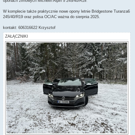
oponach zimowych Michelin Alpin 5 245/40/R19.
W komplecie także praktycznie nowe opony letnie Bridgestone Turanza6
245/40/R19 oraz polisa OC/AC ważna do sierpnia 2025.
kontakt: 606316622 Krzysztof
ZAŁĄCZNIKI