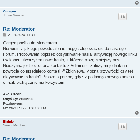
Octagon
Junior Member
Re: Moderator
P
21.04.2024, 11:41
o
s
Gorąca prośba do Moderatora.
t
Nie wiem z jakiego powodu ale nie mogę zalogować się do naszego
Forum. Próbowałem poprzez odzyskiwanie hasła, aktywację nowego linku
i w końcu utworzyłem nowe konto, z którego piszę niniejszy post.
Nieczynna jest też strona kontaktu z Adminem. Zależy mi jednak na
powrocie do przedniego konta tj @Zbigniewa. Można przywrócić czy też
aktywować to konto? Proszę o pomoc, gdyż z podanego nowego adresu
e-mail, praktycznie nie korzystam.
Ave Arteon
Obyś Żył Wiecznie!
Pozdrawiam.
MY 2021 R-Line TSI 190 kM
Elninjo
Senior Member
Re: Moderator