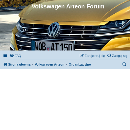
Volkswagen Arteon Forum
FAQ
Zarejestruj się
Zaloguj się
S
Strona główna
Volkswagen Arteon
Organizacyjne
z
u
k
a
j