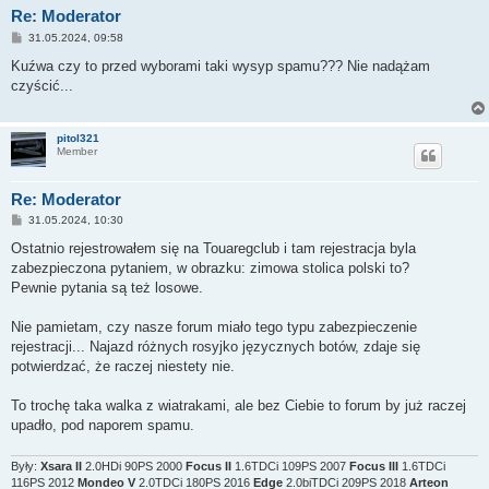
Re: Moderator
P
31.05.2024, 09:58
o
s
Kuźwa czy to przed wyborami taki wysyp spamu??? Nie nadążam
t
czyścić...
pitol321
Member
Re: Moderator
P
31.05.2024, 10:30
o
s
Ostatnio rejestrowałem się na Touaregclub i tam rejestracja byla
t
zabezpieczona pytaniem, w obrazku: zimowa stolica polski to?
Pewnie pytania są też losowe.
Nie pamietam, czy nasze forum miało tego typu zabezpieczenie
rejestracji... Najazd różnych rosyjko języcznych botów, zdaje się
potwierdzać, że raczej niestety nie.
To trochę taka walka z wiatrakami, ale bez Ciebie to forum by już raczej
upadło, pod naporem spamu.
Były:
Xsara II
2.0HDi 90PS 2000
Focus II
1.6TDCi 109PS 2007
Focus III
1.6TDCi
116PS 2012
Mondeo V
2.0TDCi 180PS 2016
Edge
2.0biTDCi 209PS 2018
Arteon