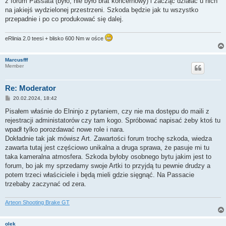
z forum Passata (było, nie było brat koncernowy) i zacząć działać u nich
na jakiejś wydzielonej przestrzeni. Szkoda będzie jak tu wszystko
przepadnie i po co produkować się dalej.
eRlinia 2.0 teesi + blisko 600 Nm w ośce
Marcusfff
Member
Re: Moderator
P
20.02.2024, 18:42
o
s
Pisałem właśnie do Elninjo z pytaniem, czy nie ma dostępu do maili z
t
rejestracji administatorów czy tam kogo. Spróbować napisać żeby ktoś tu
wpadł tylko porozdawać nowe role i nara.
Dokładnie tak jak mówisz Art. Zawartości forum trochę szkoda, wiedza
zawarta tutaj jest częściowo unikalna a druga sprawa, że pasuje mi tu
taka kameralna atmosfera. Szkoda byłoby osobnego bytu jakim jest to
forum, bo jak my sprzedamy swoje Artki to przyjdą tu pewnie drudzy a
potem trzeci właściciele i będą mieli gdzie sięgnąć. Na Passacie
trzebaby zaczynać od zera.
Arteon Shooting Brake GT
olek