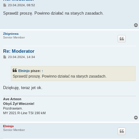
P
23.04.2024, 08:52
o
s
Sprawdź proszę. Powinno działać na starych zasadach.
t
Zbigniewa
Senior Member
Re: Moderator
P
23.04.2024, 14:34
o
s
t
Elninjo
pisze:
↑
Sprawdź proszę. Powinno działać na starych zasadach.
Dziękuję, teraz jet ok.
Ave Arteon
Obyś Żył Wiecznie!
Pozdrawiam.
MY 2021 R-Line TSI 190 kM
Elninjo
Senior Member