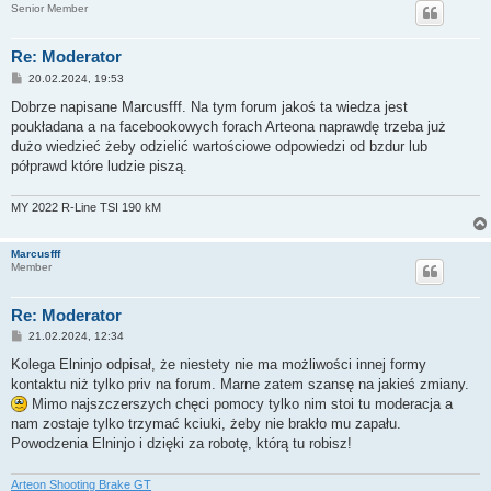
Senior Member
Re: Moderator
P
20.02.2024, 19:53
o
s
Dobrze napisane Marcusfff. Na tym forum jakoś ta wiedza jest
t
poukładana a na facebookowych forach Arteona naprawdę trzeba już
dużo wiedzieć żeby odzielić wartościowe odpowiedzi od bzdur lub
półprawd które ludzie piszą.
MY 2022 R-Line TSI 190 kM
Marcusfff
Member
Re: Moderator
P
21.02.2024, 12:34
o
s
Kolega Elninjo odpisał, że niestety nie ma możliwości innej formy
t
kontaktu niż tylko priv na forum. Marne zatem szansę na jakieś zmiany.
Mimo najszczerszych chęci pomocy tylko nim stoi tu moderacja a
nam zostaje tylko trzymać kciuki, żeby nie brakło mu zapału.
Powodzenia Elninjo i dzięki za robotę, którą tu robisz!
Arteon Shooting Brake GT