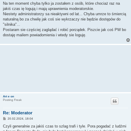
s
Na ten moment chyba tylko ja zostałem z osób, które chociaż raz na
t
jakiś czas ię logują i mają uprawnienia moderatorskie.
Niestety administratorzy sa nieaktywni od lat... Chyba umrze to śmiercią
naturalną bo za chwilę jak coś sie wykrzaczy nie będzie dostępów do
"silnika"...
Postaram sie częściej zaglądać i robić porządek. Piszcie jak coś PW bo
dostaję mailem powiadomienia i wtedy sie loguję.
Art e on
Posting Freak
Re: Moderator
P
20.02.2024, 18:04
o
s
Czyli generalnie za jakiś czas to szlag trafi i tyle. Pora pogadać z ludźmi
t