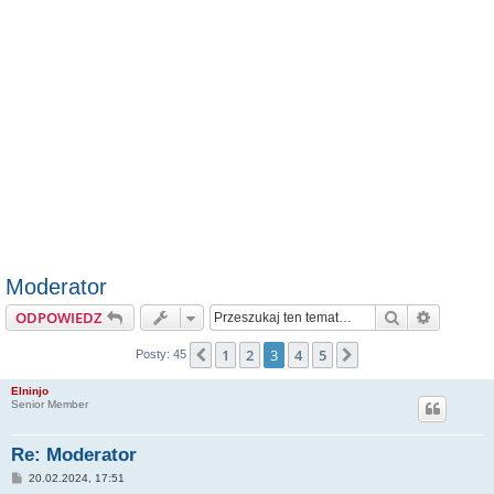
Moderator
Szukaj
Wyszuki
ODPOWIEDZ
1
2
3
4
5
Poprzednia
Następna
Posty: 45
Elninjo
Senior Member
Re: Moderator
P
20.02.2024, 17:51
o