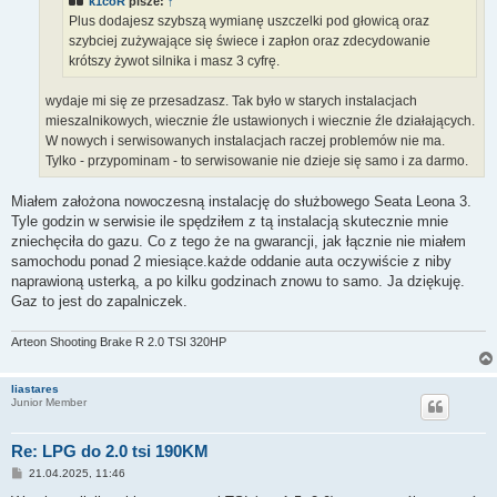
k1coR
pisze:
↑
Plus dodajesz szybszą wymianę uszczelki pod głowicą oraz
szybciej zużywające się świece i zapłon oraz zdecydowanie
krótszy żywot silnika i masz 3 cyfrę.
wydaje mi się ze przesadzasz. Tak było w starych instalacjach
mieszalnikowych, wiecznie źle ustawionych i wiecznie źle działających.
W nowych i serwisowanych instalacjach raczej problemów nie ma.
Tylko - przypominam - to serwisowanie nie dzieje się samo i za darmo.
Miałem założona nowoczesną instalację do służbowego Seata Leona 3.
Tyle godzin w serwisie ile spędziłem z tą instalacją skutecznie mnie
zniechęciła do gazu. Co z tego że na gwarancji, jak łącznie nie miałem
samochodu ponad 2 miesiące.każde oddanie auta oczywiście z niby
naprawioną usterką, a po kilku godzinach znowu to samo. Ja dziękuję.
Gaz to jest do zapalniczek.
Arteon Shooting Brake R 2.0 TSI 320HP
liastares
Junior Member
Re: LPG do 2.0 tsi 190KM
P
21.04.2025, 11:46
o