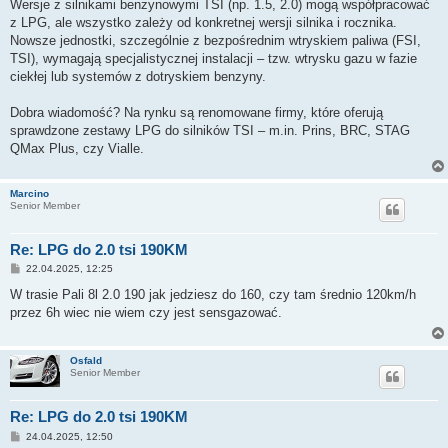
s
Wersje z silnikami benzynowymi TSI (np. 1.5, 2.0) mogą współpracować
t
z LPG, ale wszystko zależy od konkretnej wersji silnika i rocznika.
Nowsze jednostki, szczególnie z bezpośrednim wtryskiem paliwa (FSI,
TSI), wymagają specjalistycznej instalacji – tzw. wtrysku gazu w fazie
ciekłej lub systemów z dotryskiem benzyny.
Dobra wiadomość? Na rynku są renomowane firmy, które oferują
sprawdzone zestawy LPG do silników TSI – m.in. Prins, BRC, STAG
QMax Plus, czy Vialle.
Marcino
Senior Member
Re: LPG do 2.0 tsi 190KM
P
22.04.2025, 12:25
o
s
W trasie Pali 8l 2.0 190 jak jedziesz do 160, czy tam średnio 120km/h
t
przez 6h wiec nie wiem czy jest sensgazować.
Osfald
Senior Member
Re: LPG do 2.0 tsi 190KM
P
24.04.2025, 12:50
o