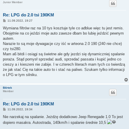
Junior Member
Re: LPG do 2.0 tsi 190KM
P
11.09.2022, 19:27
o
s
Wymiana filtrów raz na 10 tys kosztuje tyle co adblue więc tu jest remis.
t
Obojętnie na co jeździ moje auto zawsze dbam bo lubię jeździć pewnym
autem.
Narazie to są moje dywagacje czy iść w arteona 2.0 190 (240 nie chce)
czy tsi280.
Mam a6 bitdi i osiągi są świetne ale gdy jezdzi się dynamiczniej spalanie
poraża. Stąd pomysł sprzedać audi, sprzedać passata i kupić jedno co
cieszy a i kieszeni nie zabije. I w czterech literach mam tych co twierdzą
że jak stać Cię na takie auto to i stać na paliwo. Szukam tylko informacji
o LPG w tym silniku.
B4rtek
Member
Re: LPG do 2.0 tsi 190KM
P
11.09.2022, 19:34
o
s
Nie narzekaj na spalanie. Jeżdżę dodatkowo Jeep Renegade 1.0 To jest
t
dopiero masakra. Autostrada, 140km/h i spalanie średnie 10,5