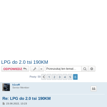
LPG do 2.0 tsi 190KM
Szukaj
Wyszuki
ODPOWIEDZ
1
2
3
4
5
6
Poprzednia
Posty: 59
k1coR
Senior Member
Re: LPG do 2.0 tsi 190KM
P
23.08.2022, 13:23
o