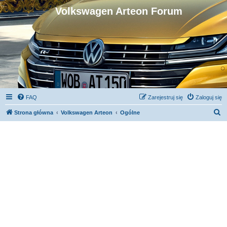
Volkswagen Arteon Forum
FAQ
Zarejestruj się
Zaloguj się
S
Strona główna
Volkswagen Arteon
Ogólne
z
u
k
a
j