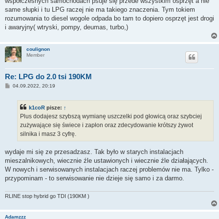
współczesnych samochodach psuje się przede wszystkim osprzęt a nie
same słupki i tu LPG raczej nie ma takiego znaczenia. Tym tokiem
rozumowania to diesel wogole odpada bo tam to dopiero osprzęt jest drogi
i awaryjny( wtryski, pompy, deumas, turbo,)
coulignon
Member
Re: LPG do 2.0 tsi 190KM
P
04.09.2022, 20:19
o
s
t
k1coR
pisze:
↑
Plus dodajesz szybszą wymianę uszczelki pod głowicą oraz szybciej
zużywające się świece i zapłon oraz zdecydowanie krótszy żywot
silnika i masz 3 cyfrę.
wydaje mi się ze przesadzasz. Tak było w starych instalacjach
mieszalnikowych, wiecznie źle ustawionych i wiecznie źle działających.
W nowych i serwisowanych instalacjach raczej problemów nie ma. Tylko -
przypominam - to serwisowanie nie dzieje się samo i za darmo.
RLINE stop hybrid go TDI (190KM )
Adamzzz