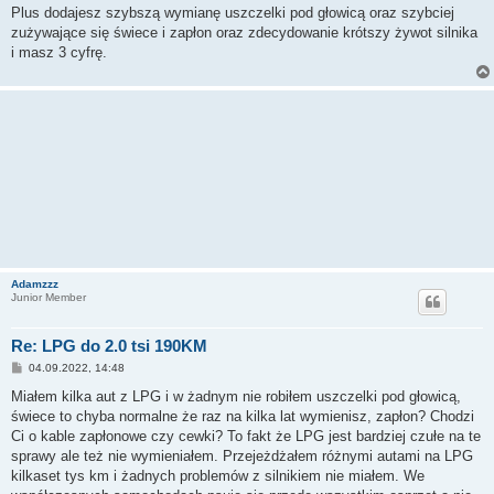
s
Plus dodajesz szybszą wymianę uszczelki pod głowicą oraz szybciej
t
zużywające się świece i zapłon oraz zdecydowanie krótszy żywot silnika
i masz 3 cyfrę.
Adamzzz
Junior Member
Re: LPG do 2.0 tsi 190KM
P
04.09.2022, 14:48
o
s
Miałem kilka aut z LPG i w żadnym nie robiłem uszczelki pod głowicą,
t
świece to chyba normalne że raz na kilka lat wymienisz, zapłon? Chodzi
Ci o kable zapłonowe czy cewki? To fakt że LPG jest bardziej czułe na te
sprawy ale też nie wymieniałem. Przejeżdżałem różnymi autami na LPG
kilkaset tys km i żadnych problemów z silnikiem nie miałem. We