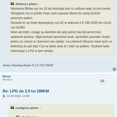
Adamzzz
pisze:
↑
Wymiana filtrów raz na 10 tys kosztuje tyle co adblue więc tu jest remis.
Obojętnie na co jeździ moje auto zawsze dbam bo lubię jeździć
pewnym autem.
Narazie to są moje dywagacje czy iść w arteona 2.0 190 (240 nie chce)
czy tsi280.
Mam a6 bitdi i osiągi są świetne ale gdy jezdzi się dynamiczniej
spalanie poraża. Stąd pomysł sprzedać audi, sprzedać passata i kupić
jedno co cieszy a i kieszeni nie zabije. I w czterech literach mam tych co
twierdzą że jak stać Cię na takie auto to i stać na paliwo. Szukam tylko
informacji o LPG w tym silniku.
Arteon Shooting Brake R 2.0 TSI 320HP
B4rtek
Member
Re: LPG do 2.0 tsi 190KM
P
12.07.2023, 14:58
o
s
t
coulignon
pisze:
↑