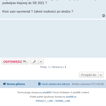
t
podwójnie klejonej do SB 2021 ?
Ktoś sam wymieniał ? Jakieś trudności po drodze ?
ODPOWIEDZ
Posty: 1 • Strona
1
z
1
Przejdź do
Strona główna
Usuń ciasteczka witryny
Strefa czasowa
UTC+02:00
Technologię dostarcza
phpBB
® Forum Software © phpBB Limited
Polski pakiet językowy dostarcza
phpBB.pl
PRIVACY_LINK
|
TERMS_LINK