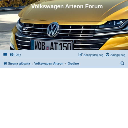
Volkswagen Arteon Forum
FAQ
Zarejestruj się
Zaloguj się
S
Strona główna
Volkswagen Arteon
Ogólne
z
u
k
a
j