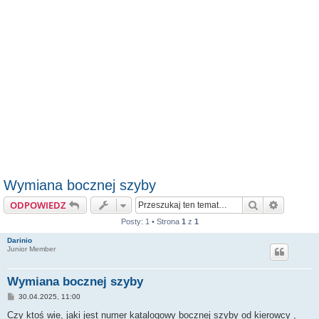
Wymiana bocznej szyby
Szukaj
Wyszuki
ODPOWIEDZ
Posty: 1 • Strona
1
z
1
Darinio
Junior Member
Wymiana bocznej szyby
P
30.04.2025, 11:00
o
s
Czy ktoś wie, jaki jest numer katalogowy bocznej szyby od kierowcy ,