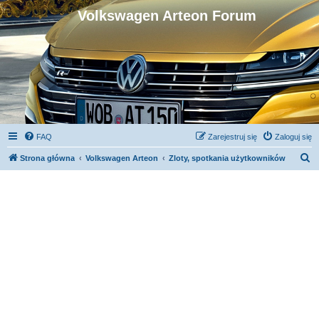
Volkswagen Arteon Forum
FAQ
Zarejestruj się
Zaloguj się
S
Strona główna
Volkswagen Arteon
Zloty, spotkania użytkowników
z
u
k
a
j