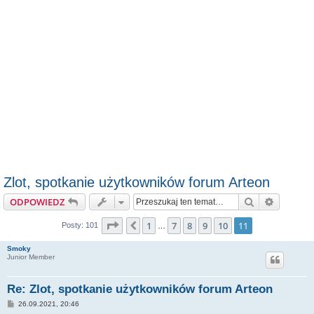
Zlot, spotkanie użytkowników forum Arteon
Szukaj
Wyszuki
ODPOWIEDZ
Strona
11
z
11
1
7
8
9
10
11
Poprzednia
Posty: 101
…
Smoky
Junior Member
Re: Zlot, spotkanie użytkowników forum Arteon
P
26.09.2021, 20:46
o